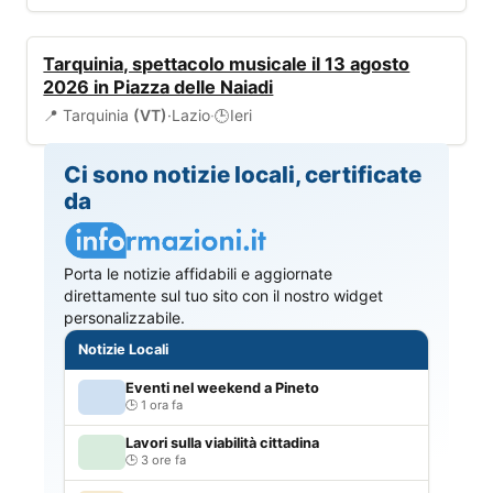
EVENTI
Tarquinia, spettacolo musicale il 13 agosto
2026 in Piazza delle Naiadi
📍 Tarquinia
(VT)
·
Lazio
·
Ieri
🕒
Ci sono notizie locali, certificate
da
Porta le notizie affidabili e aggiornate
direttamente sul tuo sito con il nostro widget
personalizzabile.
Notizie Locali
Eventi nel weekend a Pineto
1 ora fa
Lavori sulla viabilità cittadina
3 ore fa