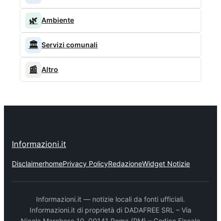
🌿
Ambiente
🏛️
Servizi comunali
📰
Altro
Informazioni.it
Disclaimer
home
Privacy Policy
Redazione
Widget Notizie
Informazioni.it — notizie locali da fonti ufficiali.
Informazioni.it di proprietà di DADAFREE SRL – Via
Nicola Marchese 10, 00141 Roma (RM) – Codice Fiscale