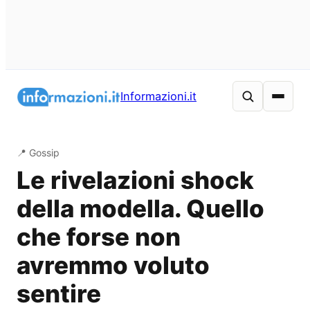
Vai
al
Informazioni.it
contenuto
📍 Gossip
Le rivelazioni shock
della modella. Quello
che forse non
avremmo voluto
sentire