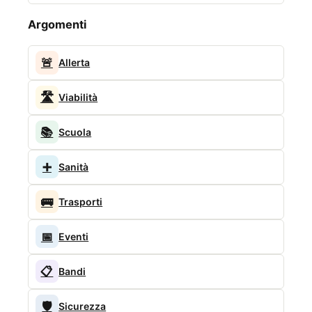
Argomenti
🚨
Allerta
🛣️
Viabilità
📚
Scuola
➕
Sanità
🚌
Trasporti
📅
Eventi
📋
Bandi
🛡️
Sicurezza