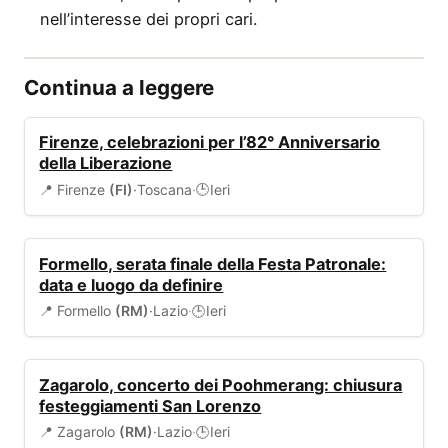
nell’interesse dei propri cari.
Continua a leggere
EVENTI
Firenze, celebrazioni per l’82° Anniversario
della Liberazione
📍 Firenze
(FI)
·
Toscana
·
Ieri
🕒
EVENTI
Formello, serata finale della Festa Patronale:
data e luogo da definire
📍 Formello
(RM)
·
Lazio
·
Ieri
🕒
EVENTI
Zagarolo, concerto dei Poohmerang: chiusura
festeggiamenti San Lorenzo
📍 Zagarolo
(RM)
·
Lazio
·
Ieri
🕒