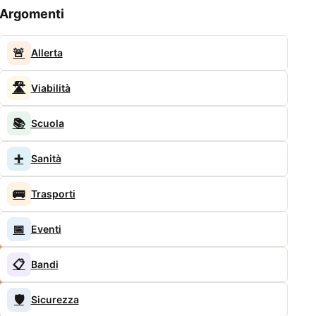
Argomenti
🚨
Allerta
🛣️
Viabilità
📚
Scuola
➕
Sanità
🚌
Trasporti
📅
Eventi
📋
Bandi
🛡️
Sicurezza