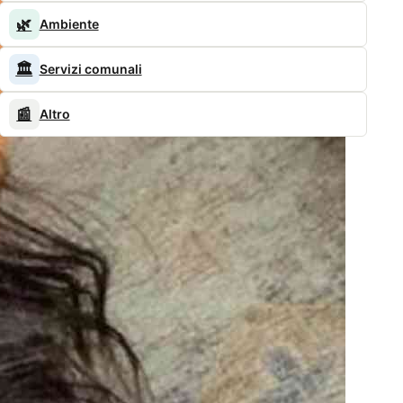
🌿
Ambiente
🏛️
Servizi comunali
📰
Altro