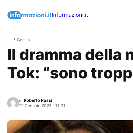
Vai
al
Informazioni.it
contenuto
📍 Gossip
Il dramma della 
Tok: “sono tropp
di
Roberto Rossi
12 Gennaio 2023 · 11:31