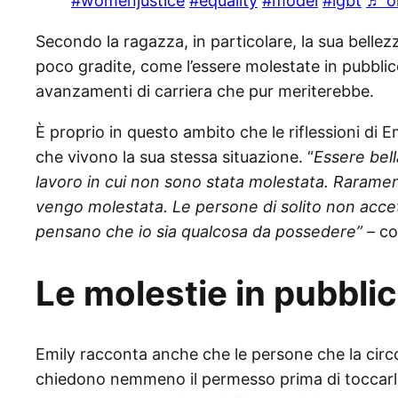
#womenjustice
#equality
#model
#lgbt
♬ or
Secondo la ragazza, in particolare, la sua bellez
poco gradite, come l’essere molestate in pubblico 
avanzamenti di carriera che pur meriterebbe.
È proprio in questo ambito che le riflessioni di
che vivono la sua stessa situazione. “
Essere bell
lavoro in cui non sono stata molestata. Raramente
vengo molestata. Le persone di solito non acc
pensano che io sia qualcosa da possedere” –
co
Le molestie in pubbli
Emily racconta anche che le persone che la circ
chiedono nemmeno il permesso prima di toccarl