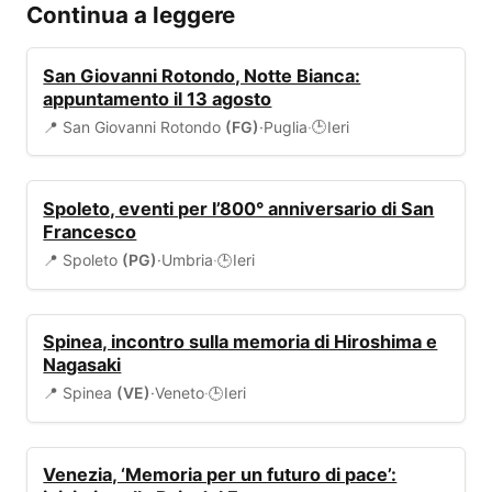
Continua a leggere
EVENTI
San Giovanni Rotondo, Notte Bianca:
appuntamento il 13 agosto
📍 San Giovanni Rotondo
(FG)
·
Puglia
·
Ieri
🕒
EVENTI
Spoleto, eventi per l’800° anniversario di San
Francesco
📍 Spoleto
(PG)
·
Umbria
·
Ieri
🕒
EVENTI
Spinea, incontro sulla memoria di Hiroshima e
Nagasaki
📍 Spinea
(VE)
·
Veneto
·
Ieri
🕒
EVENTI
Venezia, ‘Memoria per un futuro di pace’: