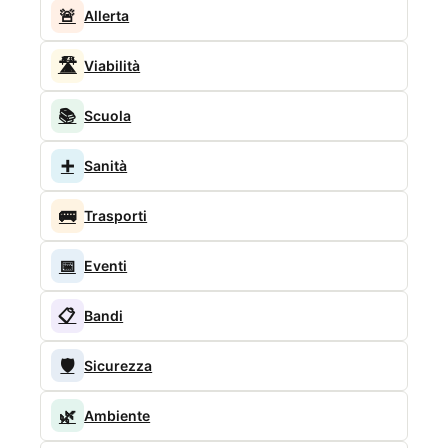
🚨
Allerta
🛣️
Viabilità
📚
Scuola
➕
Sanità
🚌
Trasporti
📅
Eventi
📋
Bandi
🛡️
Sicurezza
🌿
Ambiente