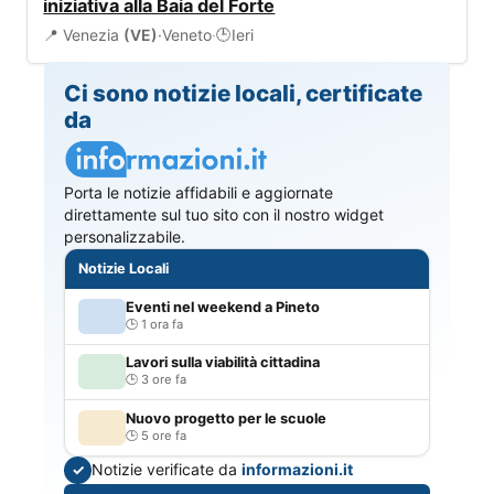
iniziativa alla Baia del Forte
📍 Venezia
(VE)
·
Veneto
·
Ieri
🕒
Ci sono notizie locali, certificate
da
Porta le notizie affidabili e aggiornate
direttamente sul tuo sito con il nostro widget
personalizzabile.
Notizie Locali
Eventi nel weekend a Pineto
1 ora fa
Lavori sulla viabilità cittadina
3 ore fa
Nuovo progetto per le scuole
5 ore fa
Notizie verificate da
informazioni.it
✓