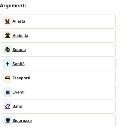
Argomenti
🚨
Allerta
🛣️
Viabilità
📚
Scuola
➕
Sanità
🚌
Trasporti
📅
Eventi
📋
Bandi
🛡️
Sicurezza