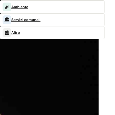
🌿
Ambiente
🏛️
Servizi comunali
📰
Altro