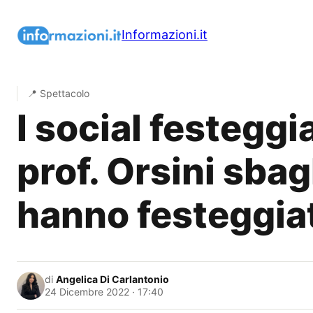
Vai
al
Informazioni.it
contenuto
📍 Spettacolo
I social festeggi
prof. Orsini sbag
hanno festeggiat
di
Angelica Di Carlantonio
24 Dicembre 2022 · 17:40