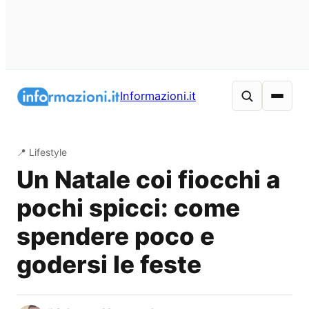
Vai
al
Informazioni.it
contenuto
📍 Lifestyle
Un Natale coi fiocchi a
pochi spicci: come
spendere poco e
godersi le feste