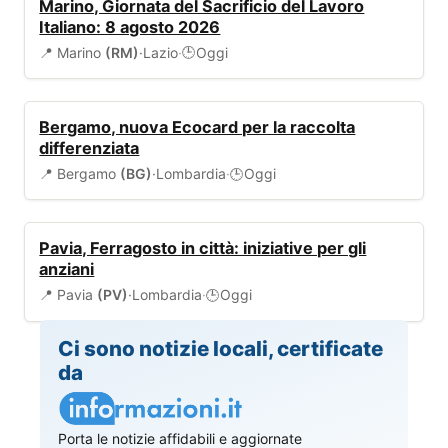
Marino, Giornata del Sacrificio del Lavoro
Italiano: 8 agosto 2026
📍 Marino
(RM)
·
Lazio
·
Oggi
🕒
AMBIENTE
Bergamo, nuova Ecocard per la raccolta
differenziata
📍 Bergamo
(BG)
·
Lombardia
·
Oggi
🕒
EVENTI
Pavia, Ferragosto in città: iniziative per gli
anziani
📍 Pavia
(PV)
·
Lombardia
·
Oggi
🕒
Ci sono notizie locali, certificate
da
Porta le notizie affidabili e aggiornate