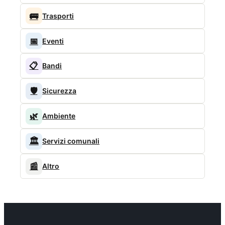
🚌
Trasporti
📅
Eventi
📋
Bandi
🛡️
Sicurezza
🌿
Ambiente
🏛️
Servizi comunali
📰
Altro