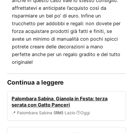
anche in questo caso vale lo stesso consiglio:
affrettatevi e anticipate l’acquisto così da
risparmiare un bel po’ di euro. Infine un
trucchetto per addobbi e regali: non dovete per
forza acquistare prodotti già fatti e finiti, se
avete un minimo di manualità con pochi spicci
potrete creare delle decorazioni a mano
perfette anche per un regalo gradito e del tutto
originale!
Continua a leggere
EVENTI
Palombara Sabina, Gianola in Festa: terza
serata con Gatto Panceri
📍 Palombara Sabina
(RM)
·
Lazio
·
Oggi
🕒
EVENTI