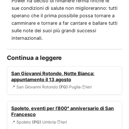
Power ha deciso di rimanere ferma finché le
sue condizioni di salute non miglioreranno: tutti
sperano che il prima possibile possa tornare a
camminare e tornare a far cantare e ballare tutti
sulle note dei suoi più grandi successi
internazionali.
Continua a leggere
EVENTI
San Giovanni Rotondo, Notte Bianca:
appuntamento il 13 agosto
📍 San Giovanni Rotondo
(FG)
·
Puglia
·
Ieri
🕒
EVENTI
Spoleto, eventi per l’800° anniversario di San
Francesco
📍 Spoleto
(PG)
·
Umbria
·
Ieri
🕒