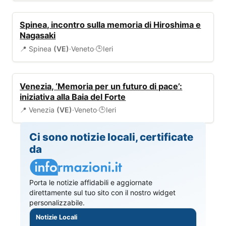
EVENTI
Spinea, incontro sulla memoria di Hiroshima e
Nagasaki
📍 Spinea
(VE)
·
Veneto
·
Ieri
🕒
EVENTI
Venezia, ‘Memoria per un futuro di pace’:
iniziativa alla Baia del Forte
📍 Venezia
(VE)
·
Veneto
·
Ieri
🕒
Ci sono notizie locali, certificate
da
Porta le notizie affidabili e aggiornate
direttamente sul tuo sito con il nostro widget
personalizzabile.
Notizie Locali