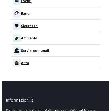
📅
Eventi
📋
Bandi
🛡️
Sicurezza
🌿
Ambiente
🏛️
Servizi comunali
📰
Altro
Informazioni.it
Disclaimer
home
Privacy Policy
Redazione
Widget Notizie