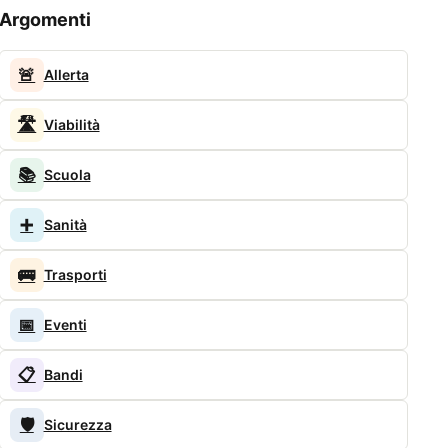
Argomenti
🚨
Allerta
🛣️
Viabilità
📚
Scuola
➕
Sanità
🚌
Trasporti
📅
Eventi
📋
Bandi
🛡️
Sicurezza