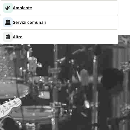
🌿
Ambiente
🏛️
Servizi comunali
📰
Altro