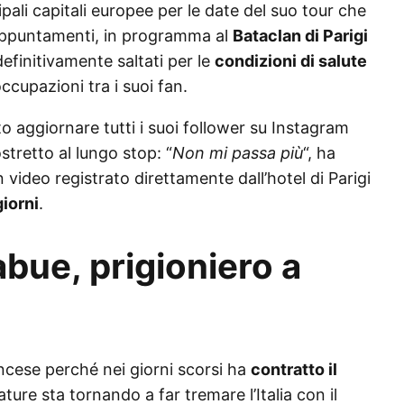
cipali capitali europee per le date del suo tour che
e appuntamenti, in programma al
Bataclan di Parigi
definitivamente saltati per le
condizioni di salute
upazioni tra i suoi fan.
to aggiornare tutti i suoi follower su Instagram
stretto al lungo stop: “
Non mi passa più
“, ha
 video registrato direttamente dall’hotel di Parigi
iorni
.
abue, prigioniero a
ancese perché nei giorni scorsi ha
contratto il
ure sta tornando a far tremare l’Italia con il