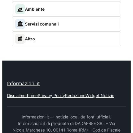
🌿
Ambiente
🏛️
Servizi comunali
📰
Altro
Informazioni.it
Disclaimer
home
Privacy Policy
Redazione
Widget Notizie
Informazioni.it — notizie locali da fonti ufficiali.
Informazioni.it di proprietà di DADAFREE SRL – Via
Nicola Marchese 10, 00141 Roma (RM) – Codice Fiscale