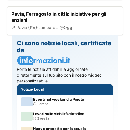
EVENTI
Pavia, Ferragosto in città: iniziative per gli
anziani
📍 Pavia
(PV)
·
Lombardia
·
Oggi
🕒
Ci sono notizie locali, certificate
da
Porta le notizie affidabili e aggiornate
direttamente sul tuo sito con il nostro widget
personalizzabile.
Notizie Locali
Eventi nel weekend a Pineto
1 ora fa
Lavori sulla viabilità cittadina
3 ore fa
Nuovo progetto per le scuole