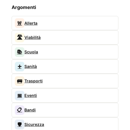
Argomenti
🚨
Allerta
🛣️
Viabilità
📚
Scuola
➕
Sanità
🚌
Trasporti
📅
Eventi
📋
Bandi
🛡️
Sicurezza