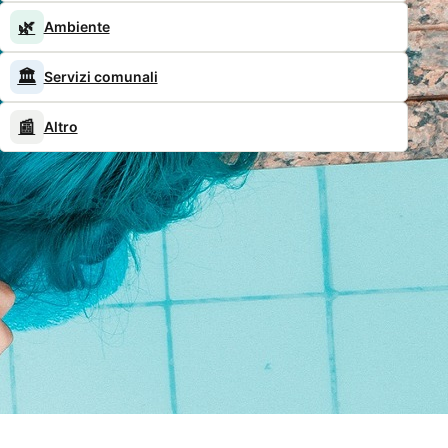
🌿
Ambiente
🏛️
Servizi comunali
📰
Altro