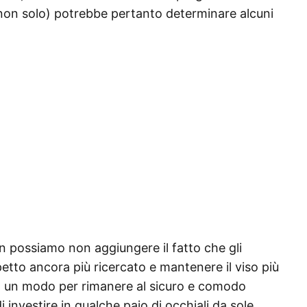
e non solo) potrebbe pertanto determinare alcuni
on possiamo non aggiungere il fatto che gli
etto ancora più ricercato e mantenere il viso più
do un modo per rimanere al sicuro e comodo
i investire in qualche paio di occhiali da sole,