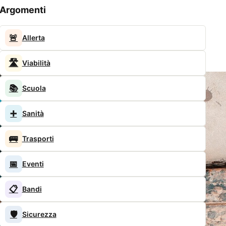
Argomenti
🚨
Allerta
🛣️
Viabilità
📚
Scuola
➕
Sanità
🚌
Trasporti
📅
Eventi
📋
Bandi
🛡️
Sicurezza