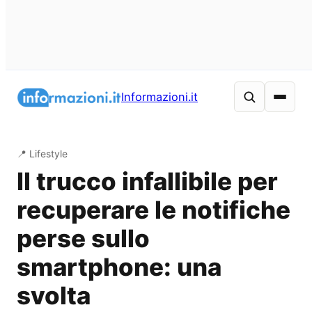
Vai
al
Informazioni.it
contenuto
📍 Lifestyle
Il trucco infallibile per
recuperare le notifiche
perse sullo
smartphone: una
svolta