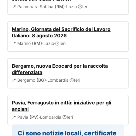
📍 Palombara Sabina
(RM)
·
Lazio
·
Ieri
🕒
EVENTI
Marino, Giornata del Sacrificio del Lavoro
Italiano: 8 agosto 2026
📍 Marino
(RM)
·
Lazio
·
Ieri
🕒
AMBIENTE
Bergamo, nuova Ecocard per la raccolta
differenziata
📍 Bergamo
(BG)
·
Lombardia
·
Ieri
🕒
EVENTI
Pavia, Ferragosto in città: iniziative per gli
anziani
📍 Pavia
(PV)
·
Lombardia
·
Ieri
🕒
Ci sono notizie locali, certificate