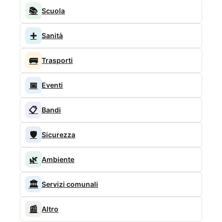
📚
Scuola
➕
Sanità
🚌
Trasporti
📅
Eventi
📋
Bandi
🛡️
Sicurezza
🌿
Ambiente
🏛️
Servizi comunali
📰
Altro