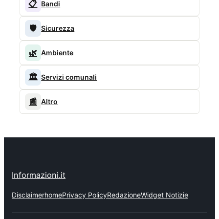
📋
Bandi
🛡️
Sicurezza
🌿
Ambiente
🏛️
Servizi comunali
📰
Altro
Informazioni.it
Disclaimer
home
Privacy Policy
Redazione
Widget Notizie