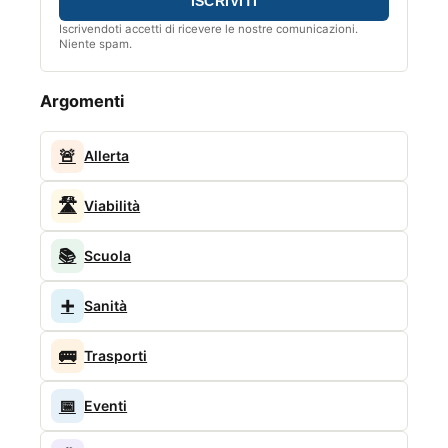
Iscrivendoti accetti di ricevere le nostre comunicazioni.
Niente spam.
Argomenti
🚨
Allerta
🛣️
Viabilità
📚
Scuola
➕
Sanità
🚌
Trasporti
📅
Eventi