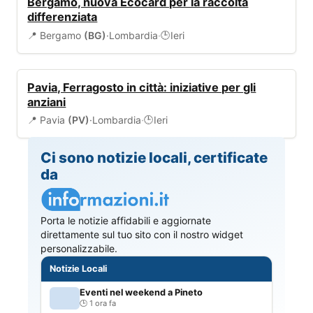
Bergamo, nuova Ecocard per la raccolta
differenziata
📍 Bergamo
(BG)
·
Lombardia
·
Ieri
🕒
EVENTI
Pavia, Ferragosto in città: iniziative per gli
anziani
📍 Pavia
(PV)
·
Lombardia
·
Ieri
🕒
Ci sono notizie locali, certificate
da
Porta le notizie affidabili e aggiornate
direttamente sul tuo sito con il nostro widget
personalizzabile.
Notizie Locali
Eventi nel weekend a Pineto
1 ora fa