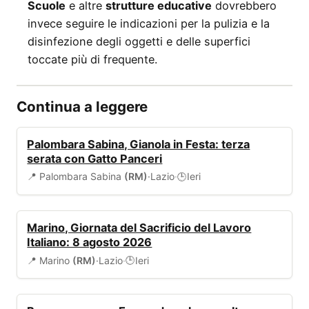
Scuole
e altre
strutture educative
dovrebbero
invece seguire le indicazioni per la pulizia e la
disinfezione degli oggetti e delle superfici
toccate più di frequente.
Continua a leggere
EVENTI
Palombara Sabina, Gianola in Festa: terza
serata con Gatto Panceri
📍 Palombara Sabina
(RM)
·
Lazio
·
Ieri
🕒
EVENTI
Marino, Giornata del Sacrificio del Lavoro
Italiano: 8 agosto 2026
📍 Marino
(RM)
·
Lazio
·
Ieri
🕒
AMBIENTE