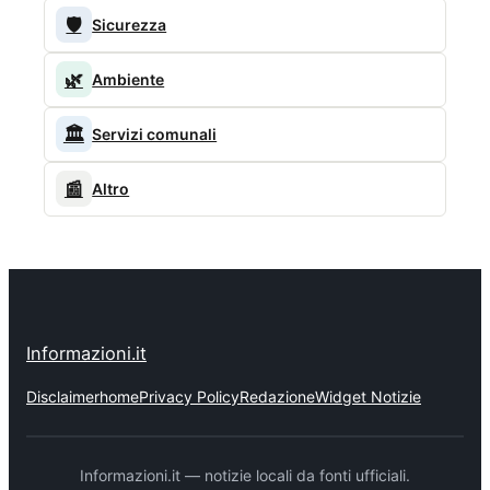
🛡️
Sicurezza
🌿
Ambiente
🏛️
Servizi comunali
📰
Altro
Informazioni.it
Disclaimer
home
Privacy Policy
Redazione
Widget Notizie
Informazioni.it — notizie locali da fonti ufficiali.