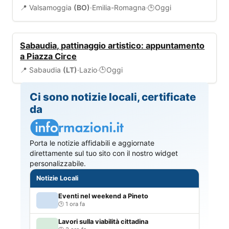
📍 Valsamoggia
(BO)
·
Emilia-Romagna
·
Oggi
🕒
EVENTI
Sabaudia, pattinaggio artistico: appuntamento
a Piazza Circe
📍 Sabaudia
(LT)
·
Lazio
·
Oggi
🕒
Ci sono notizie locali, certificate
da
Porta le notizie affidabili e aggiornate
direttamente sul tuo sito con il nostro widget
personalizzabile.
Notizie Locali
Eventi nel weekend a Pineto
1 ora fa
Lavori sulla viabilità cittadina