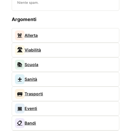
Niente spam.
Argomenti
🚨
Allerta
🛣️
Viabilità
📚
Scuola
➕
Sanità
🚌
Trasporti
📅
Eventi
📋
Bandi