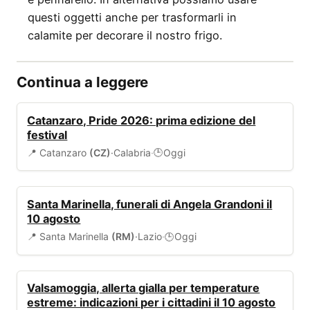
questi oggetti anche per trasformarli in
calamite per decorare il nostro frigo.
Continua a leggere
EVENTI
Catanzaro, Pride 2026: prima edizione del
festival
📍 Catanzaro
(CZ)
·
Calabria
·
Oggi
🕒
SERVIZI COMUNALI
Santa Marinella, funerali di Angela Grandoni il
10 agosto
📍 Santa Marinella
(RM)
·
Lazio
·
Oggi
🕒
ALLERTA
Valsamoggia, allerta gialla per temperature
estreme: indicazioni per i cittadini il 10 agosto