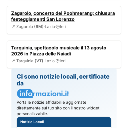
EVENTI
Zagarolo, concerto dei Poohmerang: chiusura
festeggiamenti San Lorenzo
📍 Zagarolo
(RM)
·
Lazio
·
Ieri
🕒
EVENTI
Tarquinia, spettacolo musicale il 13 agosto
2026 in Piazza delle Naiadi
📍 Tarquinia
(VT)
·
Lazio
·
Ieri
🕒
Ci sono notizie locali, certificate
da
Porta le notizie affidabili e aggiornate
direttamente sul tuo sito con il nostro widget
personalizzabile.
Notizie Locali