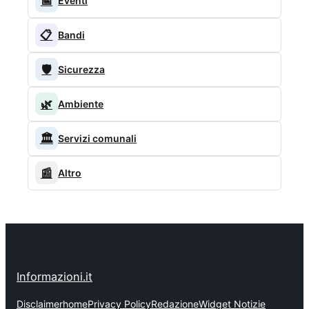
📅
Eventi
📋
Bandi
🛡️
Sicurezza
🌿
Ambiente
🏛️
Servizi comunali
📰
Altro
Informazioni.it
Disclaimer
home
Privacy Policy
Redazione
Widget Notizie