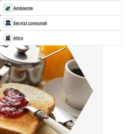
🌿
Ambiente
🏛️
Servizi comunali
📰
Altro