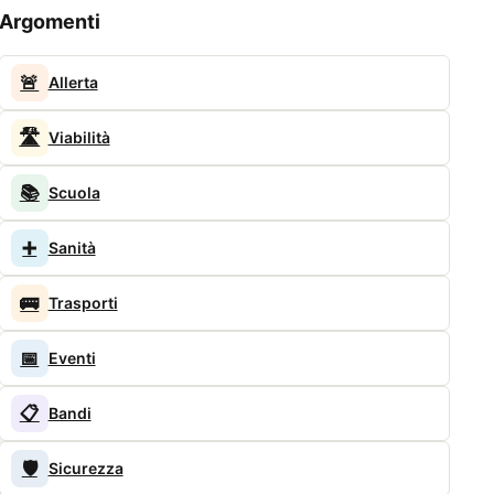
Argomenti
🚨
Allerta
🛣️
Viabilità
📚
Scuola
➕
Sanità
🚌
Trasporti
📅
Eventi
📋
Bandi
🛡️
Sicurezza