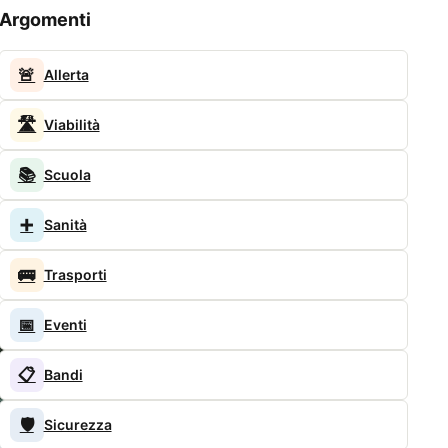
Argomenti
🚨
Allerta
🛣️
Viabilità
📚
Scuola
➕
Sanità
🚌
Trasporti
📅
Eventi
📋
Bandi
🛡️
Sicurezza