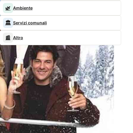
🌿
Ambiente
🏛️
Servizi comunali
📰
Altro