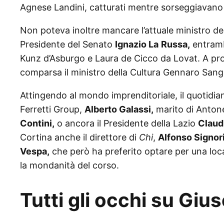
Agnese Landini, catturati mentre sorseggiavano u
Non poteva inoltre mancare l’attuale ministro d
Presidente del Senato
Ignazio La
Russa,
entrambi
Kunz d’Asburgo e Laura de Cicco da Lovat. A pro
comparsa il ministro della Cultura Gennaro Sangi
Attingendo al mondo imprenditoriale, il quotidi
Ferretti Group,
Alberto Galassi,
marito di Antonel
Contini,
o ancora il Presidente della Lazio
Claudi
Cortina anche il direttore di
Chi
,
Alfonso Signori
Vespa,
che però ha preferito optare per una locat
la mondanità del corso.
Tutti gli occhi su Gi