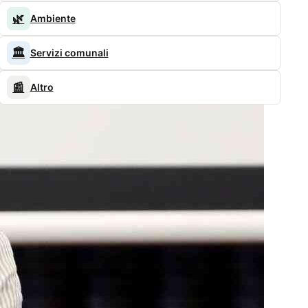
🌿
Ambiente
🏛️
Servizi comunali
📰
Altro