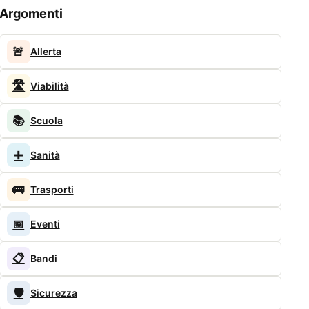
Argomenti
🚨
Allerta
🛣️
Viabilità
📚
Scuola
➕
Sanità
🚌
Trasporti
📅
Eventi
📋
Bandi
🛡️
Sicurezza