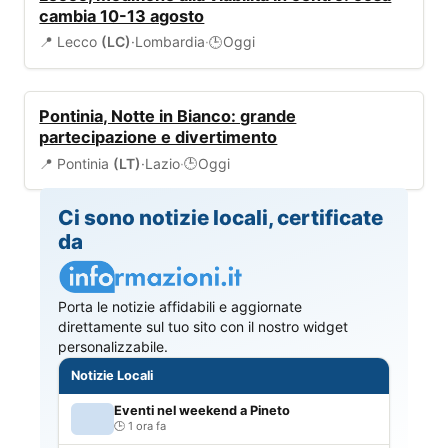
cambia 10-13 agosto
📍 Lecco
(LC)
·
Lombardia
·
Oggi
🕒
EVENTI
Pontinia, Notte in Bianco: grande
partecipazione e divertimento
📍 Pontinia
(LT)
·
Lazio
·
Oggi
🕒
Ci sono notizie locali, certificate
da
Porta le notizie affidabili e aggiornate
direttamente sul tuo sito con il nostro widget
personalizzabile.
Notizie Locali
Eventi nel weekend a Pineto
1 ora fa