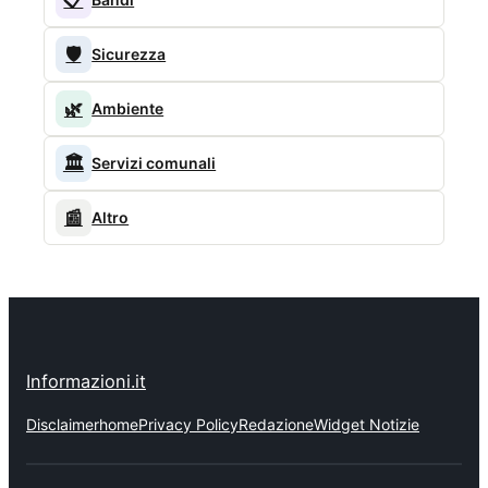
🛡️
Sicurezza
🌿
Ambiente
🏛️
Servizi comunali
📰
Altro
Informazioni.it
Disclaimer
home
Privacy Policy
Redazione
Widget Notizie