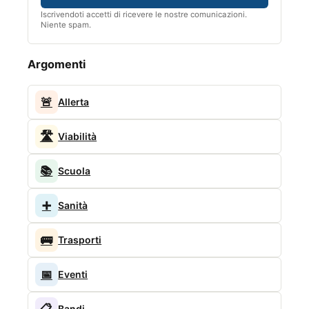
Iscrivendoti accetti di ricevere le nostre comunicazioni.
Niente spam.
Argomenti
🚨
Allerta
🛣️
Viabilità
📚
Scuola
➕
Sanità
🚌
Trasporti
📅
Eventi
📋
Bandi