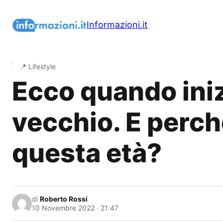
Vai
al
Informazioni.it
contenuto
📍 Lifestyle
Ecco quando inizi
vecchio. E perch
questa età?
di
Roberto Rossi
10 Novembre 2022 · 21:47