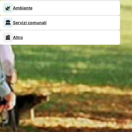
🌿
Ambiente
🏛️
Servizi comunali
📰
Altro