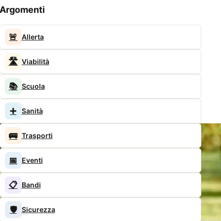
Argomenti
🚨
Allerta
🛣️
Viabilità
📚
Scuola
➕
Sanità
🚌
Trasporti
📅
Eventi
📋
Bandi
🛡️
Sicurezza