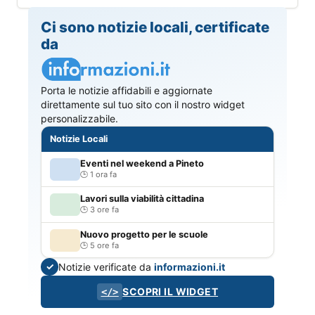
Ci sono notizie locali, certificate
da
Porta le notizie affidabili e aggiornate
direttamente sul tuo sito con il nostro widget
personalizzabile.
Notizie Locali
Eventi nel weekend a Pineto
1 ora fa
Lavori sulla viabilità cittadina
3 ore fa
Nuovo progetto per le scuole
5 ore fa
Notizie verificate da
informazioni.it
✓
SCOPRI IL WIDGET
</>