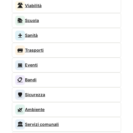
🛣️
Viabilità
📚
Scuola
➕
Sanità
🚌
Trasporti
📅
Eventi
📋
Bandi
🛡️
Sicurezza
🌿
Ambiente
🏛️
Servizi comunali