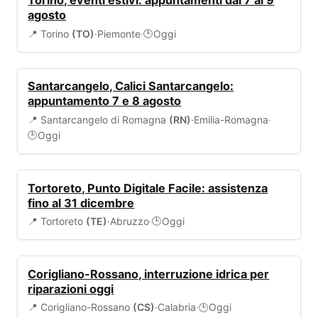
Torino, eventi estivi: appuntamenti dal 7 al 9
agosto
📍 Torino
(TO)
·
Piemonte
·
Oggi
🕒
EVENTI
Santarcangelo, Calici Santarcangelo:
appuntamento 7 e 8 agosto
📍 Santarcangelo di Romagna
(RN)
·
Emilia-Romagna
·
Oggi
🕒
SERVIZI COMUNALI
Tortoreto, Punto Digitale Facile: assistenza
fino al 31 dicembre
📍 Tortoreto
(TE)
·
Abruzzo
·
Oggi
🕒
ALLERTA
Corigliano-Rossano, interruzione idrica per
riparazioni oggi
📍 Corigliano-Rossano
(CS)
·
Calabria
·
Oggi
🕒