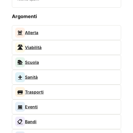
Argomenti
🚨
Allerta
🛣️
Viabilità
📚
Scuola
➕
Sanità
🚌
Trasporti
📅
Eventi
📋
Bandi