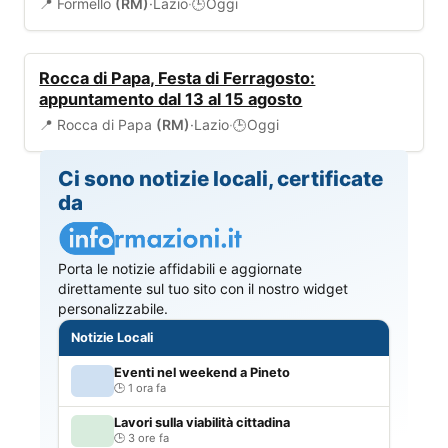
📍 Formello
(RM)
·
Lazio
·
Oggi
🕒
EVENTI
Rocca di Papa, Festa di Ferragosto:
appuntamento dal 13 al 15 agosto
📍 Rocca di Papa
(RM)
·
Lazio
·
Oggi
🕒
Ci sono notizie locali, certificate
da
Porta le notizie affidabili e aggiornate
direttamente sul tuo sito con il nostro widget
personalizzabile.
Notizie Locali
Eventi nel weekend a Pineto
1 ora fa
Lavori sulla viabilità cittadina
3 ore fa