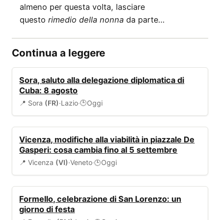
almeno per questa volta, lasciare
questo
rimedio della nonna
da parte…
Continua a leggere
EVENTI
Sora, saluto alla delegazione diplomatica di
Cuba: 8 agosto
📍 Sora
(FR)
·
Lazio
·
Oggi
🕒
VIABILITÀ
Vicenza, modifiche alla viabilità in piazzale De
Gasperi: cosa cambia fino al 5 settembre
📍 Vicenza
(VI)
·
Veneto
·
Oggi
🕒
EVENTI
Formello, celebrazione di San Lorenzo: un
giorno di festa