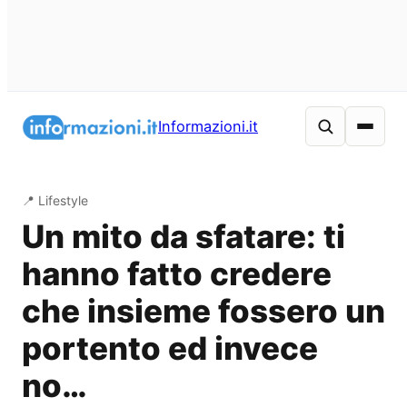
Vai
al
Informazioni.it
contenuto
📍 Lifestyle
Un mito da sfatare: ti
hanno fatto credere
che insieme fossero un
portento ed invece
no…