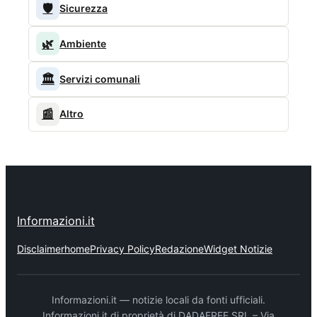
🛡️
Sicurezza
🌿
Ambiente
🏛️
Servizi comunali
📰
Altro
Informazioni.it
Disclaimer
home
Privacy Policy
Redazione
Widget Notizie
Informazioni.it — notizie locali da fonti ufficiali.
Informazioni.it di proprietà di DADAFREE SRL – Via