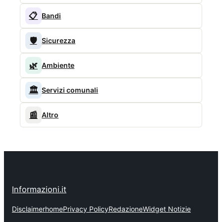
📋
Bandi
🛡️
Sicurezza
🌿
Ambiente
🏛️
Servizi comunali
📰
Altro
Informazioni.it
Disclaimer
home
Privacy Policy
Redazione
Widget Notizie