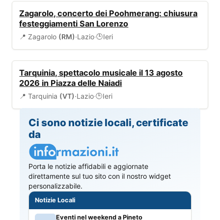
EVENTI
Zagarolo, concerto dei Poohmerang: chiusura
festeggiamenti San Lorenzo
📍 Zagarolo
(RM)
·
Lazio
·
Ieri
🕒
EVENTI
Tarquinia, spettacolo musicale il 13 agosto
2026 in Piazza delle Naiadi
📍 Tarquinia
(VT)
·
Lazio
·
Ieri
🕒
Ci sono notizie locali, certificate
da
Porta le notizie affidabili e aggiornate
direttamente sul tuo sito con il nostro widget
personalizzabile.
Notizie Locali
Eventi nel weekend a Pineto