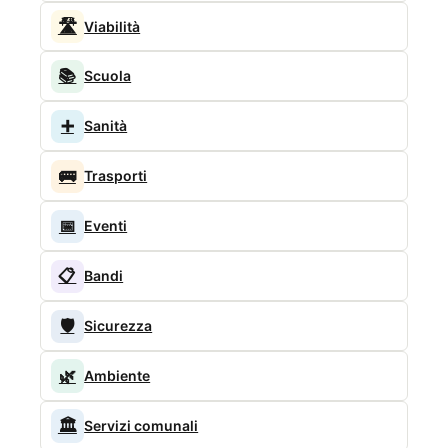
🛣️
Viabilità
📚
Scuola
➕
Sanità
🚌
Trasporti
📅
Eventi
📋
Bandi
🛡️
Sicurezza
🌿
Ambiente
🏛️
Servizi comunali