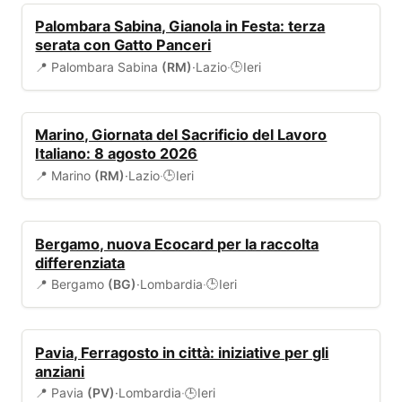
EVENTI
Palombara Sabina, Gianola in Festa: terza
serata con Gatto Panceri
📍 Palombara Sabina
(RM)
·
Lazio
·
Ieri
🕒
EVENTI
Marino, Giornata del Sacrificio del Lavoro
Italiano: 8 agosto 2026
📍 Marino
(RM)
·
Lazio
·
Ieri
🕒
AMBIENTE
Bergamo, nuova Ecocard per la raccolta
differenziata
📍 Bergamo
(BG)
·
Lombardia
·
Ieri
🕒
EVENTI
Pavia, Ferragosto in città: iniziative per gli
anziani
📍 Pavia
(PV)
·
Lombardia
·
Ieri
🕒