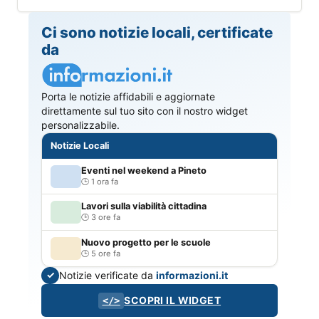
Ci sono notizie locali, certificate
da
Porta le notizie affidabili e aggiornate
direttamente sul tuo sito con il nostro widget
personalizzabile.
Notizie Locali
Eventi nel weekend a Pineto
1 ora fa
Lavori sulla viabilità cittadina
3 ore fa
Nuovo progetto per le scuole
5 ore fa
Notizie verificate da
informazioni.it
✓
SCOPRI IL WIDGET
</>