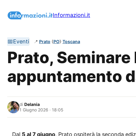
Vai
al
Informazioni.it
contenuto
📅
Eventi
📍
Prato
(
PO
)
·
Toscana
Prato, Seminare 
appuntamento da
di
Delania
1 Giugno 2026 · 18:05
Dal
5 al 7 giugno
, Prato ospiterà la seconda edi