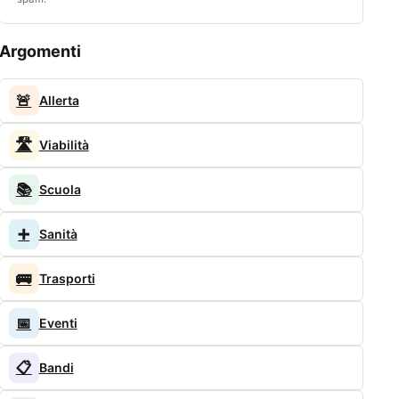
Argomenti
🚨
Allerta
🛣️
Viabilità
📚
Scuola
➕
Sanità
🚌
Trasporti
📅
Eventi
📋
Bandi