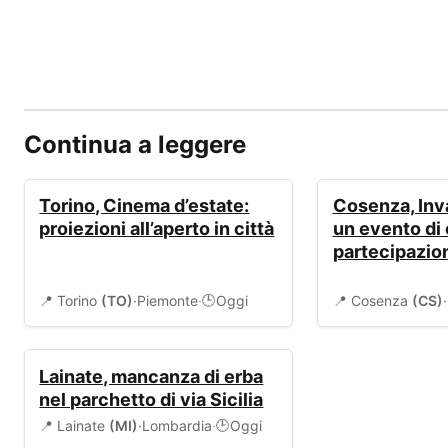
Continua a leggere
EVENTI
EVENTI
Torino, Cinema d’estate:
Cosenza, Inv
proiezioni all’aperto in città
un evento di 
partecipazio
📍 Torino
(TO)
·
Piemonte
·
Oggi
📍 Cosenza
(CS)
·
🕒
AMBIENTE
Lainate, mancanza di erba
nel parchetto di via Sicilia
📍 Lainate
(MI)
·
Lombardia
·
Oggi
🕒