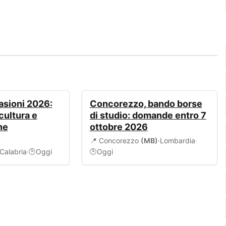
BANDI
asioni 2026:
Concorezzo, bando borse
cultura e
di studio: domande entro 7
ne
ottobre 2026
📍 Concorezzo
(MB)
·
Lombardia
·
Calabria
·
Oggi
Oggi
🕒
🕒