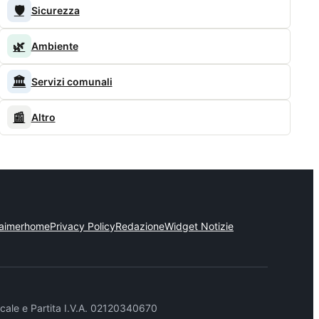
🛡️
Sicurezza
🌿
Ambiente
🏛️
Servizi comunali
📰
Altro
laimer
home
Privacy Policy
Redazione
Widget Notizie
cale e Partita I.V.A. 02120340670