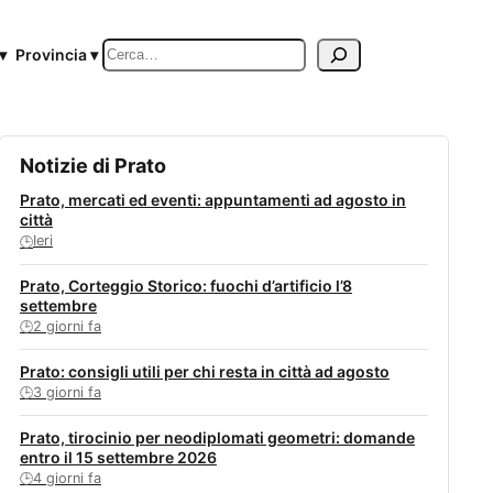
Cerca
▾
Provincia ▾
Notizie di Prato
Prato, mercati ed eventi: appuntamenti ad agosto in
città
Ieri
🕒
Prato, Corteggio Storico: fuochi d’artificio l’8
settembre
2 giorni fa
🕒
Prato: consigli utili per chi resta in città ad agosto
3 giorni fa
🕒
Prato, tirocinio per neodiplomati geometri: domande
entro il 15 settembre 2026
4 giorni fa
🕒