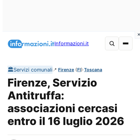
Vai
al
Informazioni.it
contenuto
🏛️
Servizi comunali
📍
Firenze
(
FI
)
·
Toscana
Firenze, Servizio
Antitruffa:
associazioni cercasi
entro il 16 luglio 2026