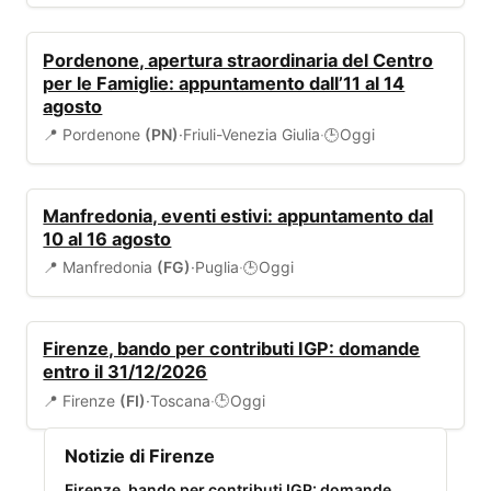
EVENTI
Pordenone, apertura straordinaria del Centro
per le Famiglie: appuntamento dall’11 al 14
agosto
📍 Pordenone
(PN)
·
Friuli-Venezia Giulia
·
Oggi
🕒
EVENTI
Manfredonia, eventi estivi: appuntamento dal
10 al 16 agosto
📍 Manfredonia
(FG)
·
Puglia
·
Oggi
🕒
BANDI
Firenze, bando per contributi IGP: domande
entro il 31/12/2026
📍 Firenze
(FI)
·
Toscana
·
Oggi
🕒
Notizie di Firenze
Firenze, bando per contributi IGP: domande