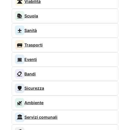
🛣️
Viabilità
📚
Scuola
➕
Sanità
🚌
Trasporti
📅
Eventi
📋
Bandi
🛡️
Sicurezza
🌿
Ambiente
🏛️
Servizi comunali