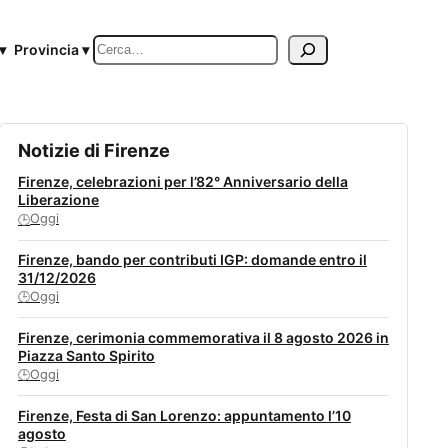
Cerca
▾
Provincia ▾
Notizie di Firenze
Firenze, celebrazioni per l’82° Anniversario della
Liberazione
Oggi
🕒
Firenze, bando per contributi IGP: domande entro il
31/12/2026
Oggi
🕒
Firenze, cerimonia commemorativa il 8 agosto 2026 in
Piazza Santo Spirito
Oggi
🕒
Firenze, Festa di San Lorenzo: appuntamento l’10
agosto