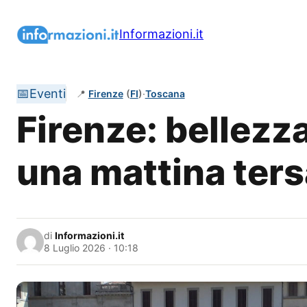
Vai
al
Informazioni.it
contenuto
📅
Eventi
📍
Firenze
(
FI
)
·
Toscana
Firenze: bellezz
una mattina ters
di
Informazioni.it
8 Luglio 2026 · 10:18