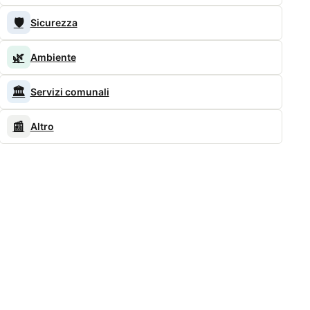
🛡️
Sicurezza
🌿
Ambiente
🏛️
Servizi comunali
📰
Altro