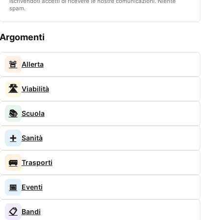
Iscrivendoti accetti di ricevere le nostre comunicazioni. Niente
spam.
Argomenti
🚨
Allerta
🛣️
Viabilità
📚
Scuola
➕
Sanità
🚌
Trasporti
📅
Eventi
📋
Bandi