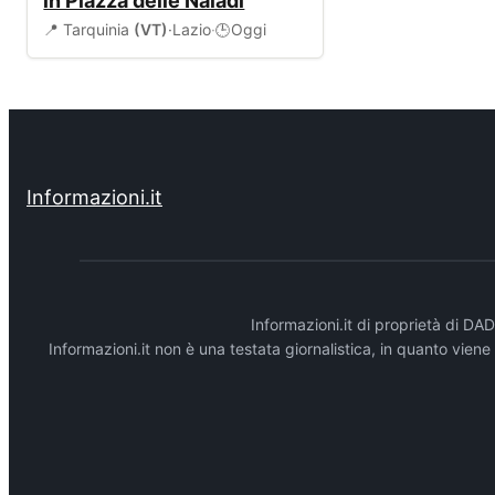
in Piazza delle Naiadi
📍 Tarquinia
(VT)
·
Lazio
·
Oggi
🕒
Informazioni.it
Informazioni.it di proprietà di 
Informazioni.it non è una testata giornalistica, in quanto vien