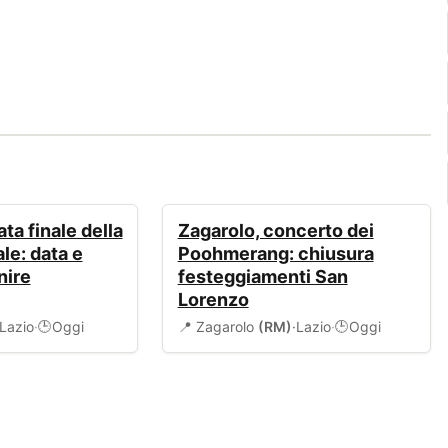
EVENTI
ta finale della
Zagarolo, concerto dei
le: data e
Poohmerang: chiusura
nire
festeggiamenti San
Lorenzo
Lazio
·
Oggi
📍 Zagarolo
(RM)
·
Lazio
·
Oggi
🕒
🕒