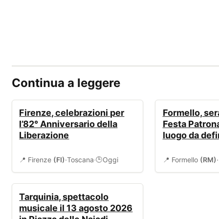
Continua a leggere
EVENTI
EVENTI
Firenze, celebrazioni per
Formello, sera
l’82° Anniversario della
Festa Patrona
Liberazione
luogo da defi
📍 Firenze
(FI)
·
Toscana
·
Oggi
📍 Formello
(RM)
·
🕒
EVENTI
Tarquinia, spettacolo
musicale il 13 agosto 2026