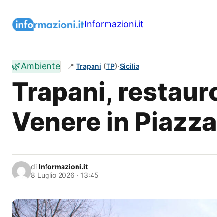
Vai
al
Informazioni.it
contenuto
🌿
Ambiente
📍
Trapani
(
TP
)
·
Sicilia
Trapani, restaur
Venere in Piazz
di
Informazioni.it
8 Luglio 2026 · 13:45