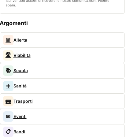
Iscrivendoti accetti di ricevere le nostre comunicazioni. Niente
spam.
Argomenti
🚨
Allerta
🛣️
Viabilità
📚
Scuola
➕
Sanità
🚌
Trasporti
📅
Eventi
📋
Bandi