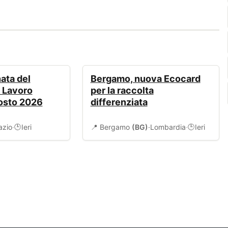
AMBIENTE
ata del
Bergamo, nuova Ecocard
l Lavoro
per la raccolta
gosto 2026
differenziata
azio
·
Ieri
📍 Bergamo
(BG)
·
Lombardia
·
Ieri
🕒
🕒