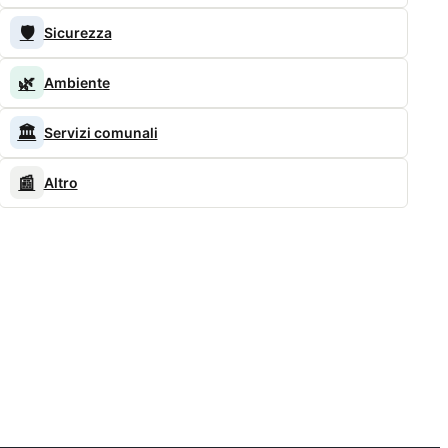
🛡️
Sicurezza
🌿
Ambiente
🏛️
Servizi comunali
📰
Altro