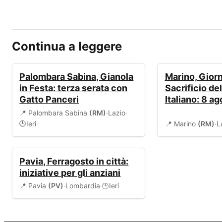
Continua a leggere
EVENTI
EVENTI
Palombara Sabina, Gianola
Marino, Giorn
in Festa: terza serata con
Sacrificio de
Gatto Panceri
Italiano: 8 a
📍 Palombara Sabina
(RM)
·
Lazio
·
Ieri
📍 Marino
(RM)
·
L
🕒
EVENTI
Pavia, Ferragosto in città:
iniziative per gli anziani
📍 Pavia
(PV)
·
Lombardia
·
Ieri
🕒