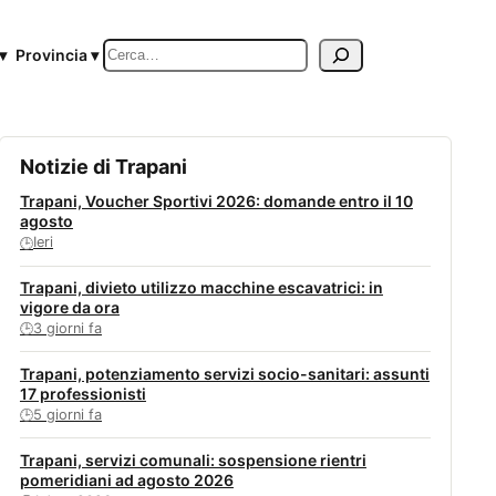
Cerca
▾
Provincia ▾
Notizie di Trapani
Trapani, Voucher Sportivi 2026: domande entro il 10
agosto
Ieri
🕒
Trapani, divieto utilizzo macchine escavatrici: in
vigore da ora
3 giorni fa
🕒
Trapani, potenziamento servizi socio-sanitari: assunti
17 professionisti
5 giorni fa
🕒
Trapani, servizi comunali: sospensione rientri
pomeridiani ad agosto 2026