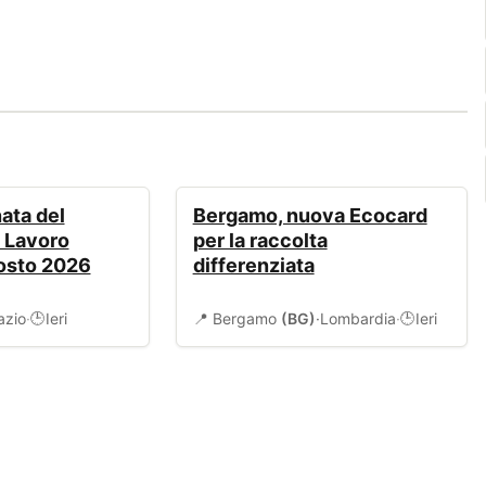
AMBIENTE
ata del
Bergamo, nuova Ecocard
l Lavoro
per la raccolta
gosto 2026
differenziata
azio
·
Ieri
📍 Bergamo
(BG)
·
Lombardia
·
Ieri
🕒
🕒