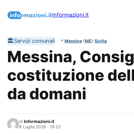
Vai
al
Informazioni.it
contenuto
🏛️
Servizi comunali
📍
Messina
(
ME
)
·
Sicilia
Messina, Consig
costituzione de
da domani
di
Informazioni.it
8 Luglio 2026 · 19:23