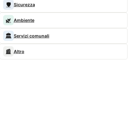
🛡️
Sicurezza
🌿
Ambiente
🏛️
Servizi comunali
📰
Altro