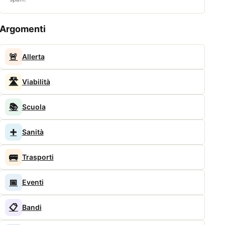
Argomenti
🚨
Allerta
🛣️
Viabilità
📚
Scuola
➕
Sanità
🚌
Trasporti
📅
Eventi
📋
Bandi