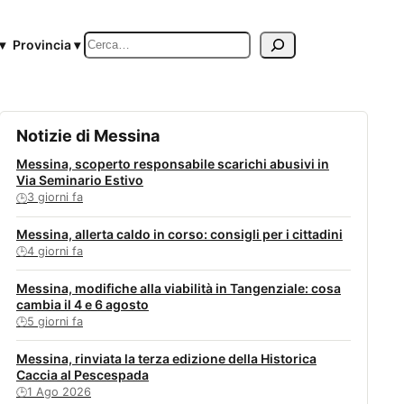
Cerca
▾
Provincia ▾
Notizie di Messina
Messina, scoperto responsabile scarichi abusivi in
Via Seminario Estivo
3 giorni fa
🕒
Messina, allerta caldo in corso: consigli per i cittadini
4 giorni fa
🕒
Messina, modifiche alla viabilità in Tangenziale: cosa
cambia il 4 e 6 agosto
5 giorni fa
🕒
Messina, rinviata la terza edizione della Historica
Caccia al Pescespada
1 Ago 2026
🕒