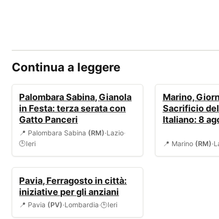
Continua a leggere
EVENTI
EVENTI
Palombara Sabina, Gianola
Marino, Giorn
in Festa: terza serata con
Sacrificio de
Gatto Panceri
Italiano: 8 a
📍 Palombara Sabina
(RM)
·
Lazio
·
Ieri
📍 Marino
(RM)
·
L
🕒
EVENTI
Pavia, Ferragosto in città:
iniziative per gli anziani
📍 Pavia
(PV)
·
Lombardia
·
Ieri
🕒