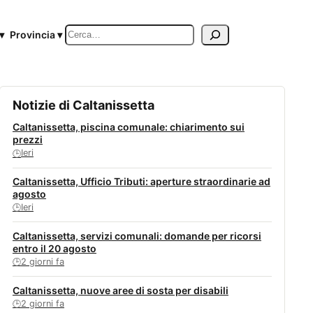
Cerca
▾
Provincia ▾
Notizie di Caltanissetta
Caltanissetta, piscina comunale: chiarimento sui
prezzi
Ieri
🕒
Caltanissetta, Ufficio Tributi: aperture straordinarie ad
agosto
Ieri
🕒
Caltanissetta, servizi comunali: domande per ricorsi
entro il 20 agosto
2 giorni fa
🕒
Caltanissetta, nuove aree di sosta per disabili
2 giorni fa
🕒