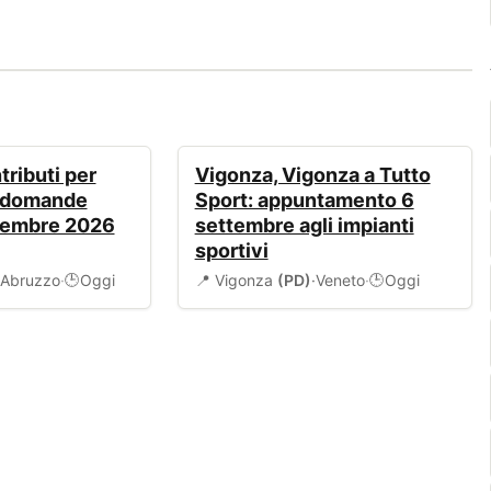
EVENTI
ributi per
Vigonza, Vigonza a Tutto
: domande
Sport: appuntamento 6
tembre 2026
settembre agli impianti
sportivi
Abruzzo
·
Oggi
📍 Vigonza
(PD)
·
Veneto
·
Oggi
🕒
🕒