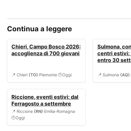
Continua a leggere
EVENTI
BANDI
Chieri, Campo Bosco 2026:
Sulmona, cont
accoglienza di 700 giovani
centri estivi
entro 30 set
📍 Chieri
(TO)
·
Piemonte
·
Oggi
📍 Sulmona
(AQ)
·
🕒
EVENTI
Riccione, eventi estivi: dal
Ferragosto a settembre
📍 Riccione
(RN)
·
Emilia-Romagna
·
Oggi
🕒