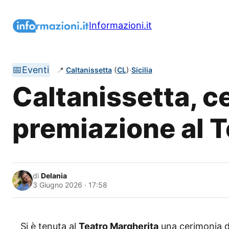
Vai
al
Informazioni.it
contenuto
📅
Eventi
📍
Caltanissetta
(
CL
)
·
Sicilia
Caltanissetta, c
premiazione al T
di
Delania
3 Giugno 2026 · 17:58
Si è tenuta al
Teatro Margherita
una cerimonia di