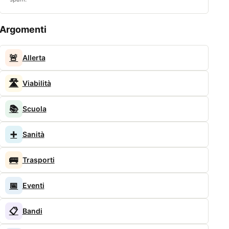
Argomenti
🚨
Allerta
🛣️
Viabilità
📚
Scuola
➕
Sanità
🚌
Trasporti
📅
Eventi
📋
Bandi