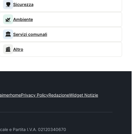
🛡️
Sicurezza
🌿
Ambiente
🏛️
Servizi comunali
📰
Altro
laimer
home
Privacy Policy
Redazione
Widget Notizie
cale e Partita I.V.A. 02120340670