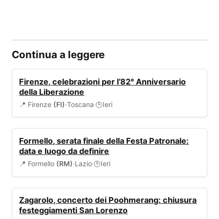
Continua a leggere
EVENTI
Firenze, celebrazioni per l’82° Anniversario
della Liberazione
📍 Firenze
(FI)
·
Toscana
·
Ieri
🕒
EVENTI
Formello, serata finale della Festa Patronale:
data e luogo da definire
📍 Formello
(RM)
·
Lazio
·
Ieri
🕒
EVENTI
Zagarolo, concerto dei Poohmerang: chiusura
festeggiamenti San Lorenzo