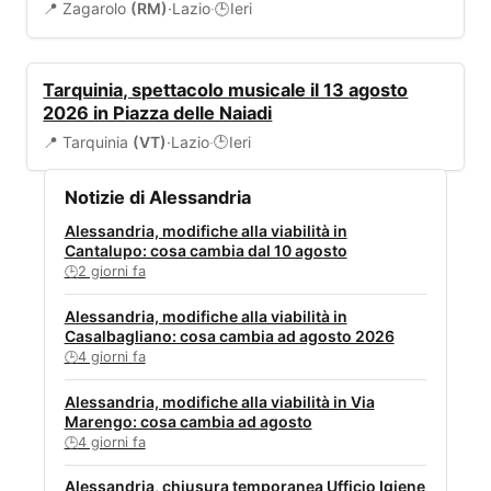
📍 Zagarolo
(RM)
·
Lazio
·
Ieri
🕒
EVENTI
Tarquinia, spettacolo musicale il 13 agosto
2026 in Piazza delle Naiadi
📍 Tarquinia
(VT)
·
Lazio
·
Ieri
🕒
Notizie di Alessandria
Alessandria, modifiche alla viabilità in
Cantalupo: cosa cambia dal 10 agosto
2 giorni fa
🕒
Alessandria, modifiche alla viabilità in
Casalbagliano: cosa cambia ad agosto 2026
4 giorni fa
🕒
Alessandria, modifiche alla viabilità in Via
Marengo: cosa cambia ad agosto
4 giorni fa
🕒
Alessandria, chiusura temporanea Ufficio Igiene