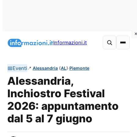
Vai
al
Informazioni.it
contenuto
📅
Eventi
📍
Alessandria
(
AL
)
·
Piemonte
Alessandria,
Inchiostro Festival
2026: appuntamento
dal 5 al 7 giugno