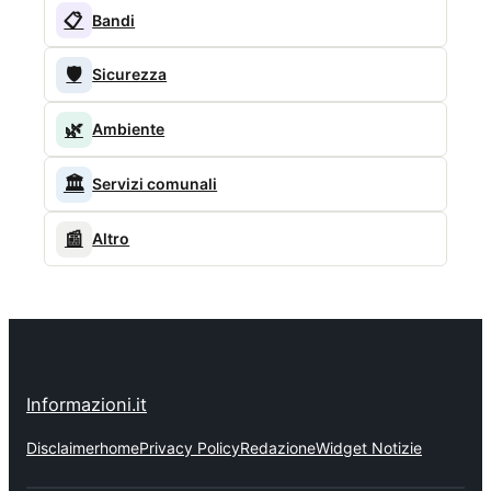
📋
Bandi
🛡️
Sicurezza
🌿
Ambiente
🏛️
Servizi comunali
📰
Altro
Informazioni.it
Disclaimer
home
Privacy Policy
Redazione
Widget Notizie