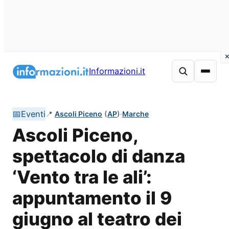
Vai
al
Informazioni.it
contenuto
📅
Eventi
📍
Ascoli Piceno
(
AP
)
·
Marche
Ascoli Piceno,
spettacolo di danza
‘Vento tra le ali’:
appuntamento il 9
giugno al teatro dei