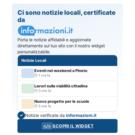
Ci sono notizie locali, certificate
da
Porta le notizie affidabili e aggiornate
direttamente sul tuo sito con il nostro widget
personalizzabile.
Notizie Locali
Eventi nel weekend a Pineto
1 ora fa
Lavori sulla viabilità cittadina
3 ore fa
Nuovo progetto per le scuole
5 ore fa
Notizie verificate da
informazioni.it
✓
SCOPRI IL WIDGET
</>