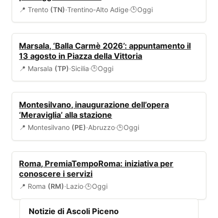
📍 Trento
(TN)
·
Trentino-Alto Adige
·
Oggi
🕒
EVENTI
Marsala, ‘Balla Carmè 2026’: appuntamento il
13 agosto in Piazza della Vittoria
📍 Marsala
(TP)
·
Sicilia
·
Oggi
🕒
EVENTI
Montesilvano, inaugurazione dell’opera
‘Meraviglia’ alla stazione
📍 Montesilvano
(PE)
·
Abruzzo
·
Oggi
🕒
EVENTI
Roma, PremiaTempoRoma: iniziativa per
conoscere i servizi
📍 Roma
(RM)
·
Lazio
·
Oggi
🕒
Notizie di Ascoli Piceno