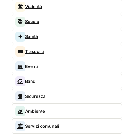
🛣️
Viabilità
📚
Scuola
➕
Sanità
🚌
Trasporti
📅
Eventi
📋
Bandi
🛡️
Sicurezza
🌿
Ambiente
🏛️
Servizi comunali