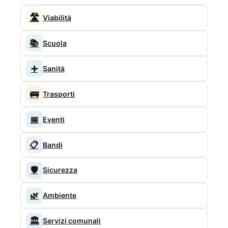
🛣️
Viabilità
📚
Scuola
➕
Sanità
🚌
Trasporti
📅
Eventi
📋
Bandi
🛡️
Sicurezza
🌿
Ambiente
🏛️
Servizi comunali