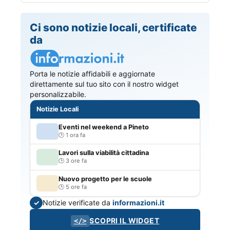
Ci sono notizie locali, certificate
da
Porta le notizie affidabili e aggiornate
direttamente sul tuo sito con il nostro widget
personalizzabile.
Notizie Locali
Eventi nel weekend a Pineto
1 ora fa
Lavori sulla viabilità cittadina
3 ore fa
Nuovo progetto per le scuole
5 ore fa
Notizie verificate da
informazioni.it
✓
SCOPRI IL WIDGET
</>