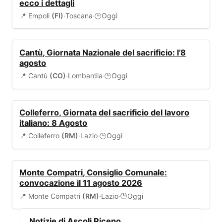
ecco i dettagli
📍 Empoli
(FI)
·
Toscana
·
Oggi
🕒
SICUREZZA
Cantù, Giornata Nazionale del sacrificio: l’8
agosto
📍 Cantù
(CO)
·
Lombardia
·
Oggi
🕒
EVENTI
Colleferro, Giornata del sacrificio del lavoro
italiano: 8 Agosto
📍 Colleferro
(RM)
·
Lazio
·
Oggi
🕒
SERVIZI COMUNALI
Monte Compatri, Consiglio Comunale:
convocazione il 11 agosto 2026
📍 Monte Compatri
(RM)
·
Lazio
·
Oggi
🕒
Notizie di Ascoli Piceno