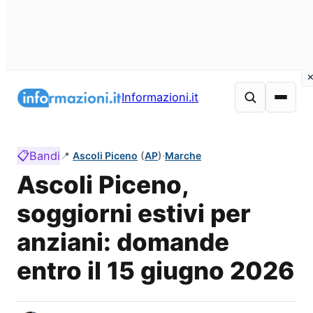
Vai
al
Informazioni.it
contenuto
📋
Bandi
📍
Ascoli Piceno
(
AP
)
·
Marche
Ascoli Piceno,
soggiorni estivi per
anziani: domande
entro il 15 giugno 2026