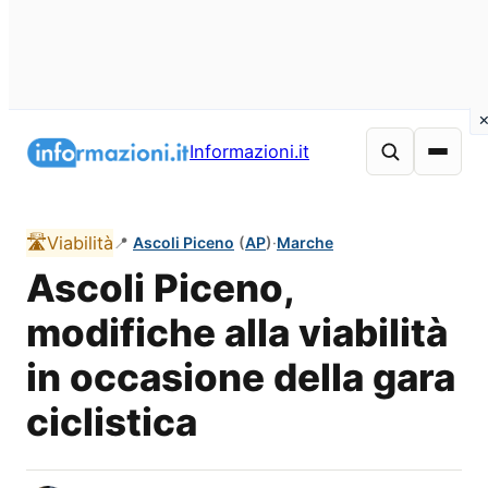
Vai
al
Informazioni.it
contenuto
🛣️
Viabilità
📍
Ascoli Piceno
(
AP
)
·
Marche
Ascoli Piceno,
modifiche alla viabilità
in occasione della gara
ciclistica