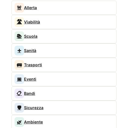
🚨
Allerta
🛣️
Viabilità
📚
Scuola
➕
Sanità
🚌
Trasporti
📅
Eventi
📋
Bandi
🛡️
Sicurezza
🌿
Ambiente