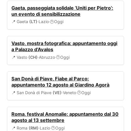
EVENTI
Gaeta, passeggiata solidale ‘Uniti per Pietro’:
un evento di sensibilizzazione
📍 Gaeta
(LT)
·
Lazio
·
Oggi
🕒
EVENTI
Vasto, mostra fotografica: appuntamento oggi
a Palazzo d’Avalos
📍 Vasto
(CH)
·
Abruzzo
·
Oggi
🕒
EVENTI
San Donà di Piave, Fiabe al Parco:
appuntamento 12 agosto al Giardino Agorà
📍 San Donà di Piave
(VE)
·
Veneto
·
Oggi
🕒
EVENTI
Roma, festival Anomalie: appuntamento dal 30
agosto al 13 settembre
📍 Roma
(RM)
·
Lazio
·
Oggi
🕒