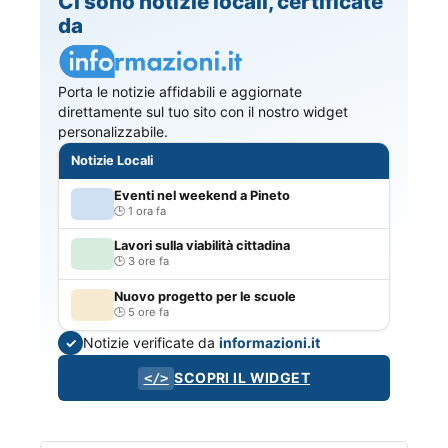
Ci sono notizie locali, certificate
da
Porta le notizie affidabili e aggiornate
direttamente sul tuo sito con il nostro widget
personalizzabile.
Notizie Locali
Eventi nel weekend a Pineto
1 ora fa
Lavori sulla viabilità cittadina
3 ore fa
Nuovo progetto per le scuole
5 ore fa
Notizie verificate da
informazioni.it
✓
SCOPRI IL WIDGET
</>