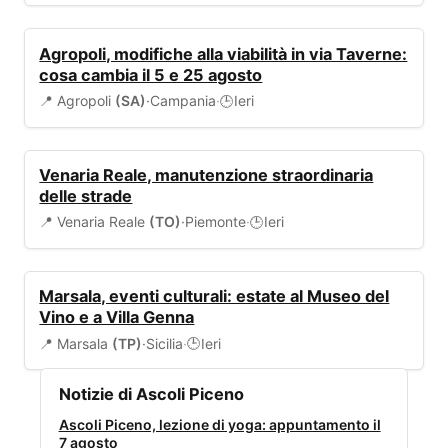
VIABILITÀ
Agropoli, modifiche alla viabilità in via Taverne:
cosa cambia il 5 e 25 agosto
📍 Agropoli
(SA)
·
Campania
·
Ieri
🕒
VIABILITÀ
Venaria Reale, manutenzione straordinaria
delle strade
📍 Venaria Reale
(TO)
·
Piemonte
·
Ieri
🕒
EVENTI
Marsala, eventi culturali: estate al Museo del
Vino e a Villa Genna
📍 Marsala
(TP)
·
Sicilia
·
Ieri
🕒
Notizie di Ascoli Piceno
Ascoli Piceno, lezione di yoga: appuntamento il
7 agosto