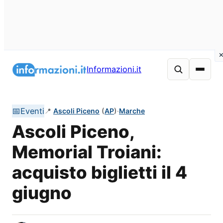
Vai
al
Informazioni.it
contenuto
📅
Eventi
📍
Ascoli Piceno
(
AP
)
·
Marche
Ascoli Piceno,
Memorial Troiani:
acquisto biglietti il 4
giugno