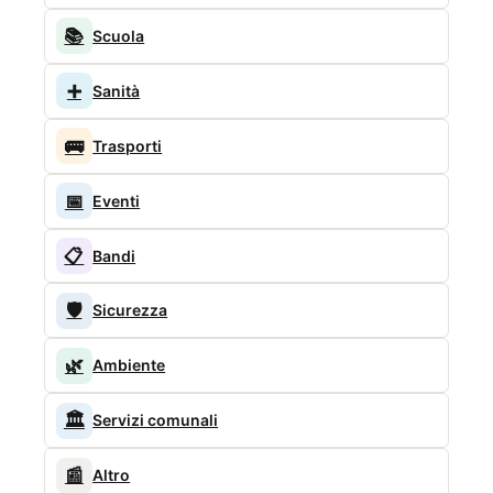
📚
Scuola
➕
Sanità
🚌
Trasporti
📅
Eventi
📋
Bandi
🛡️
Sicurezza
🌿
Ambiente
🏛️
Servizi comunali
📰
Altro