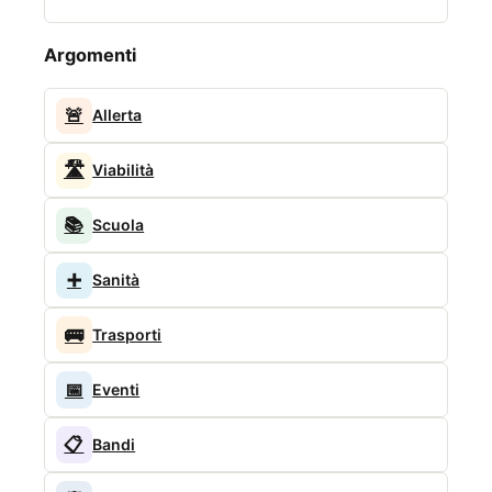
Argomenti
🚨
Allerta
🛣️
Viabilità
📚
Scuola
➕
Sanità
🚌
Trasporti
📅
Eventi
📋
Bandi