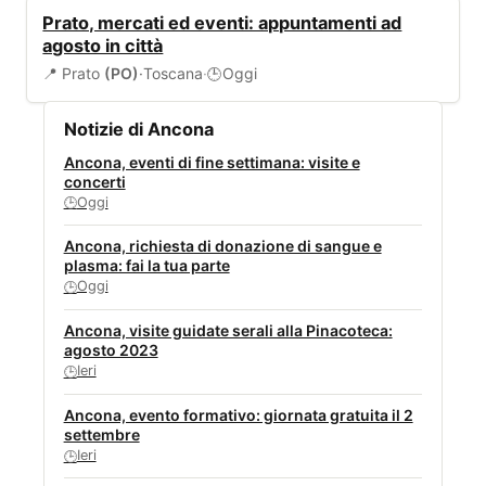
EVENTI
Prato, mercati ed eventi: appuntamenti ad
agosto in città
📍 Prato
(PO)
·
Toscana
·
Oggi
🕒
Notizie di Ancona
Ancona, eventi di fine settimana: visite e
concerti
Oggi
🕒
Ancona, richiesta di donazione di sangue e
plasma: fai la tua parte
Oggi
🕒
Ancona, visite guidate serali alla Pinacoteca:
agosto 2023
Ieri
🕒
Ancona, evento formativo: giornata gratuita il 2
settembre
Ieri
🕒