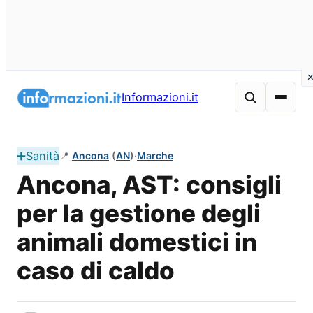
Vai
al
Informazioni.it
contenuto
➕
Sanità
📍
Ancona
(
AN
)
·
Marche
Ancona, AST: consigli
per la gestione degli
animali domestici in
caso di caldo