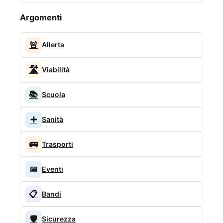
Argomenti
🚨
Allerta
🛣️
Viabilità
📚
Scuola
➕
Sanità
🚌
Trasporti
📅
Eventi
📋
Bandi
🛡️
Sicurezza