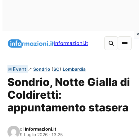
Vai
al
Informazioni.it
contenuto
📅
Eventi
📍
Sondrio
(
SO
)
·
Lombardia
Sondrio, Notte Gialla di
Coldiretti:
appuntamento stasera
di
Informazioni.it
9 Luglio 2026 · 13:25