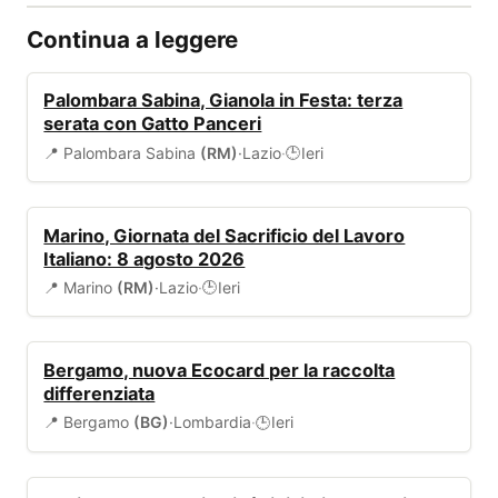
Continua a leggere
EVENTI
Palombara Sabina, Gianola in Festa: terza
serata con Gatto Panceri
📍 Palombara Sabina
(RM)
·
Lazio
·
Ieri
🕒
EVENTI
Marino, Giornata del Sacrificio del Lavoro
Italiano: 8 agosto 2026
📍 Marino
(RM)
·
Lazio
·
Ieri
🕒
AMBIENTE
Bergamo, nuova Ecocard per la raccolta
differenziata
📍 Bergamo
(BG)
·
Lombardia
·
Ieri
🕒
EVENTI