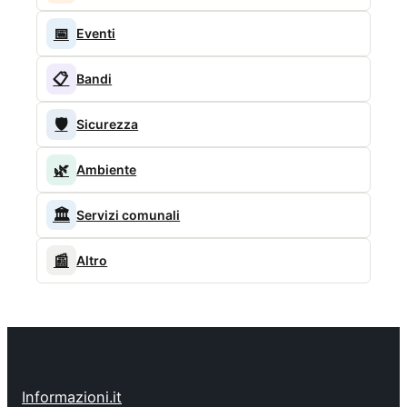
📅
Eventi
📋
Bandi
🛡️
Sicurezza
🌿
Ambiente
🏛️
Servizi comunali
📰
Altro
Informazioni.it