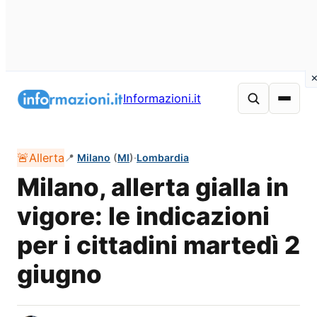
Vai
al
Informazioni.it
contenuto
🚨
Allerta
📍
Milano
(
MI
)
·
Lombardia
Milano, allerta gialla in
vigore: le indicazioni
per i cittadini martedì 2
giugno