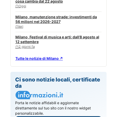
cosa cambia dal 22 agosto
Oggi
🕒
Milano, manutenzione strade: investimenti da
56 milioni nel 2026-2027
Ieri
🕒
Milano, Festival di musica e arti: dall’8 agosto al
12 settembre
2 giorni fa
🕒
Tutte le notizie di Milano ↗
Ci sono notizie locali, certificate
da
Porta le notizie affidabili e aggiornate
direttamente sul tuo sito con il nostro widget
personalizzabile.