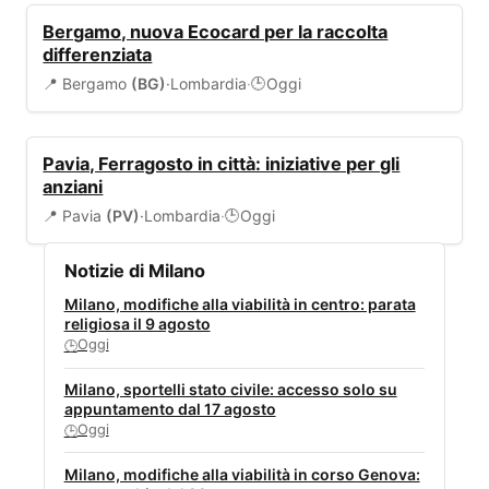
AMBIENTE
Bergamo, nuova Ecocard per la raccolta
differenziata
📍 Bergamo
(BG)
·
Lombardia
·
Oggi
🕒
EVENTI
Pavia, Ferragosto in città: iniziative per gli
anziani
📍 Pavia
(PV)
·
Lombardia
·
Oggi
🕒
Notizie di Milano
Milano, modifiche alla viabilità in centro: parata
religiosa il 9 agosto
Oggi
🕒
Milano, sportelli stato civile: accesso solo su
appuntamento dal 17 agosto
Oggi
🕒
Milano, modifiche alla viabilità in corso Genova: