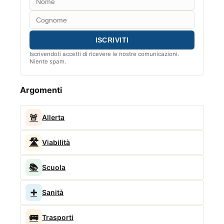
Iscrivendoti accetti di ricevere le nostre comunicazioni.
Niente spam.
Argomenti
🚨
Allerta
🛣️
Viabilità
📚
Scuola
➕
Sanità
🚌
Trasporti