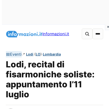
Vai
al
Informazioni.it
contenuto
📅
Eventi
📍
Lodi
(
LO
)
·
Lombardia
Lodi, recital di
fisarmoniche soliste:
appuntamento l’11
luglio