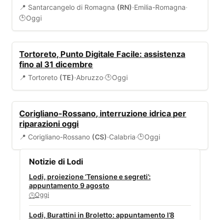
📍 Santarcangelo di Romagna
(RN)
·
Emilia-Romagna
·
Oggi
🕒
SERVIZI COMUNALI
Tortoreto, Punto Digitale Facile: assistenza
fino al 31 dicembre
📍 Tortoreto
(TE)
·
Abruzzo
·
Oggi
🕒
ALLERTA
Corigliano-Rossano, interruzione idrica per
riparazioni oggi
📍 Corigliano-Rossano
(CS)
·
Calabria
·
Oggi
🕒
Notizie di Lodi
Lodi, proiezione ‘Tensione e segreti’:
appuntamento 9 agosto
Oggi
🕒
Lodi, Burattini in Broletto: appuntamento l’8