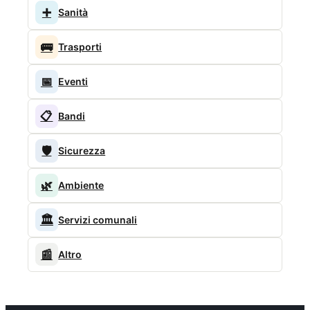
➕
Sanità
🚌
Trasporti
📅
Eventi
📋
Bandi
🛡️
Sicurezza
🌿
Ambiente
🏛️
Servizi comunali
📰
Altro