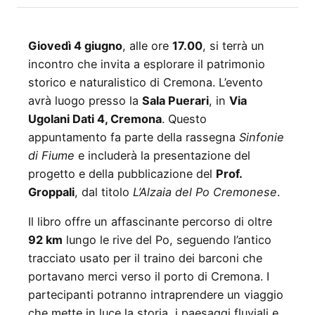
Giovedì 4 giugno
, alle ore
17.00
, si terrà un
incontro che invita a esplorare il patrimonio
storico e naturalistico di Cremona. L’evento
avrà luogo presso la
Sala Puerari
, in
Via
Ugolani Dati 4, Cremona
. Questo
appuntamento fa parte della rassegna
Sinfonie
di Fiume
e includerà la presentazione del
progetto e della pubblicazione del
Prof.
Groppali
, dal titolo
L’Alzaia del Po Cremonese
.
Il libro offre un affascinante percorso di oltre
92 km
lungo le rive del Po, seguendo l’antico
tracciato usato per il traino dei barconi che
portavano merci verso il porto di Cremona. I
partecipanti potranno intraprendere un viaggio
che mette in luce la storia, i paesaggi fluviali e