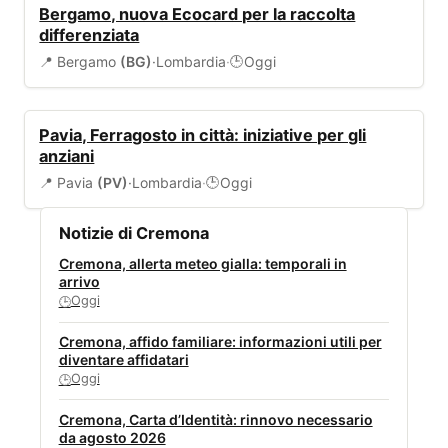
AMBIENTE
Bergamo, nuova Ecocard per la raccolta
differenziata
📍 Bergamo
(BG)
·
Lombardia
·
Oggi
🕒
EVENTI
Pavia, Ferragosto in città: iniziative per gli
anziani
📍 Pavia
(PV)
·
Lombardia
·
Oggi
🕒
Notizie di Cremona
Cremona, allerta meteo gialla: temporali in
arrivo
Oggi
🕒
Cremona, affido familiare: informazioni utili per
diventare affidatari
Oggi
🕒
Cremona, Carta d’Identità: rinnovo necessario
da agosto 2026