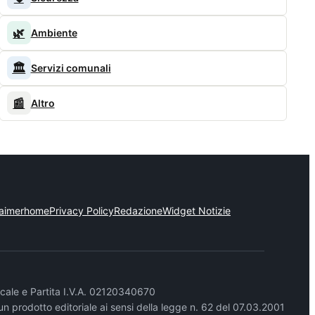
🌿
Ambiente
🏛️
Servizi comunali
📰
Altro
laimer
home
Privacy Policy
Redazione
Widget Notizie
cale e Partita I.V.A. 02120340670
un prodotto editoriale ai sensi della legge n. 62 del 07.03.2001