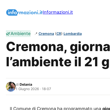
Vai
al
Informazioni.it
contenuto
🌿
Ambiente
📍
Cremona
(
CR
)
·
Lombardia
Cremona, giorna
l’ambiente il 21 
di
Delania
1 Giugno 2026 · 18:07
Il Comune di Cremona ha programmato una
gio