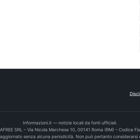
Disc
Informazioni.it — notizie locali da fonti ufficiali.
DADAFREE SRL – Via Nicola Marchese 10, 00141 Roma (RM) – Codice Fis
e aggiornato senza alcuna periodicità. Non può pertanto considerarsi 