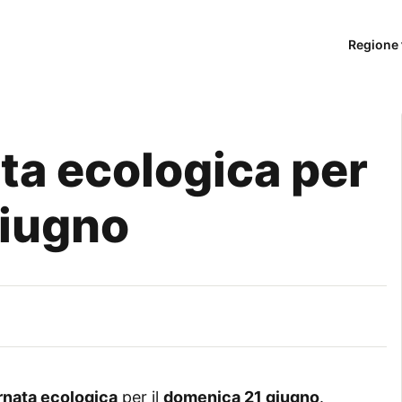
Regione 
ta ecologica per
giugno
rnata ecologica
per il
domenica 21 giugno
.