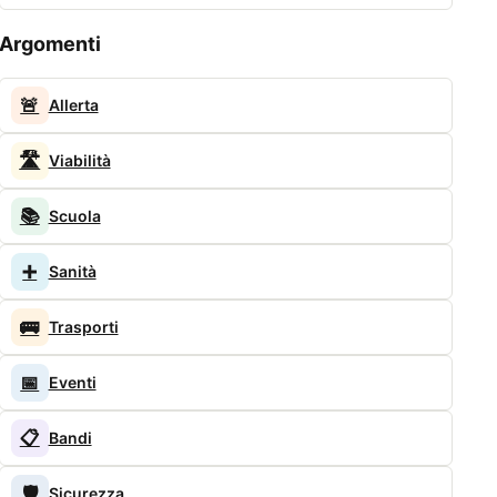
Argomenti
🚨
Allerta
🛣️
Viabilità
📚
Scuola
➕
Sanità
🚌
Trasporti
📅
Eventi
📋
Bandi
🛡️
Sicurezza