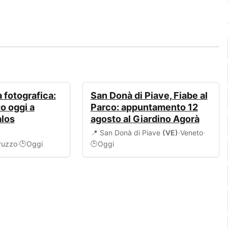
EVENTI
 fotografica:
San Donà di Piave, Fiabe al
o oggi a
Parco: appuntamento 12
alos
agosto al Giardino Agorà
📍 San Donà di Piave
(VE)
·
Veneto
·
ruzzo
·
Oggi
Oggi
🕒
🕒