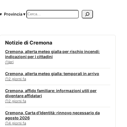
Cerca
▾
Provincia ▾
Notizie di Cremona
Cremona, allerta meteo gialla per rischio incendi:
indicazioni per i cittadini
Ieri
🕒
Cremona, allerta meteo gialla: temporali in arrivo
2 giorni fa
🕒
Cremona, affido familiare: informazioni utili per
diventare affidatari
2 giorni fa
🕒
Cremona, Carta d’Identità: rinnovo necessario da
agosto 2026
4 giorni fa
🕒