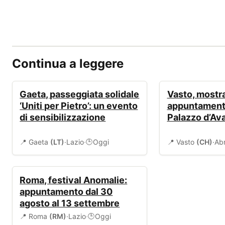
Continua a leggere
EVENTI
EVENTI
Gaeta, passeggiata solidale
Vasto, mostra
‘Uniti per Pietro’: un evento
appuntament
di sensibilizzazione
Palazzo d’Av
📍 Gaeta
(LT)
·
Lazio
·
Oggi
📍 Vasto
(CH)
·
Ab
🕒
EVENTI
Roma, festival Anomalie:
appuntamento dal 30
agosto al 13 settembre
📍 Roma
(RM)
·
Lazio
·
Oggi
🕒