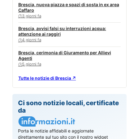
Brescia, nuova piazza e spazi di sosta in ex area
Caffaro
3 giorni fa
🕒
Brescia, avvisi falsi su interruzioni acqua:
attenzione ai raggiri
4 giorni fa
🕒
Brescia, cerimonia di Giuramento per Allievi
Agenti
5 giorni fa
🕒
Tutte le notizie di Brescia ↗
Ci sono notizie locali, certificate
da
Porta le notizie affidabili e aggiornate
direttamente sul tuo sito con il nostro widget