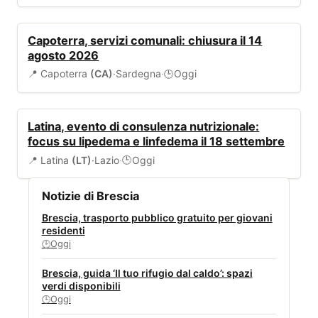
SERVIZI COMUNALI
Capoterra, servizi comunali: chiusura il 14
agosto 2026
📍 Capoterra
(CA)
·
Sardegna
·
Oggi
🕒
SANITÀ
Latina, evento di consulenza nutrizionale:
focus su lipedema e linfedema il 18 settembre
📍 Latina
(LT)
·
Lazio
·
Oggi
🕒
Notizie di Brescia
Brescia, trasporto pubblico gratuito per giovani
residenti
Oggi
🕒
Brescia, guida ‘Il tuo rifugio dal caldo’: spazi
verdi disponibili
Oggi
🕒