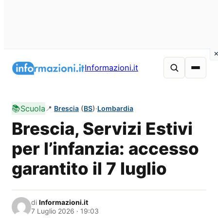
Vai
al
Informazioni.it
contenuto
📚
Scuola
📍
Brescia
(
BS
)
·
Lombardia
Brescia, Servizi Estivi
per l’infanzia: accesso
garantito il 7 luglio
di
Informazioni.it
7 Luglio 2026 · 19:03