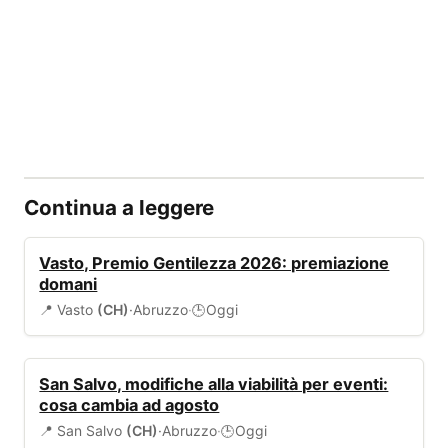
Continua a leggere
EVENTI
Vasto, Premio Gentilezza 2026: premiazione
domani
📍 Vasto
(CH)
·
Abruzzo
·
Oggi
🕒
VIABILITÀ
San Salvo, modifiche alla viabilità per eventi:
cosa cambia ad agosto
📍 San Salvo
(CH)
·
Abruzzo
·
Oggi
🕒