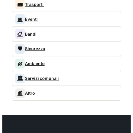
🚌
Trasporti
📅
Eventi
📋
Bandi
🛡️
Sicurezza
🌿
Ambiente
🏛️
Servizi comunali
📰
Altro