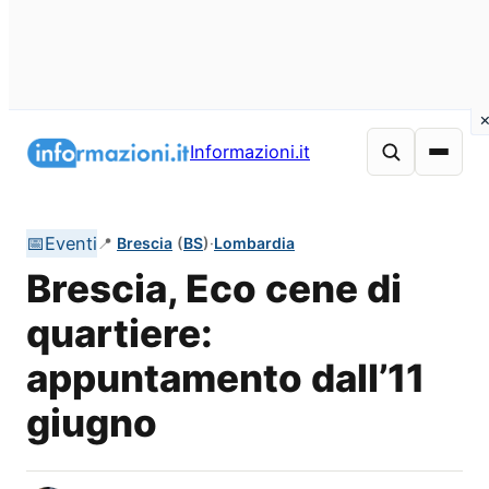
Vai
al
Informazioni.it
contenuto
📅
Eventi
📍
Brescia
(
BS
)
·
Lombardia
Brescia, Eco cene di
quartiere:
appuntamento dall’11
giugno