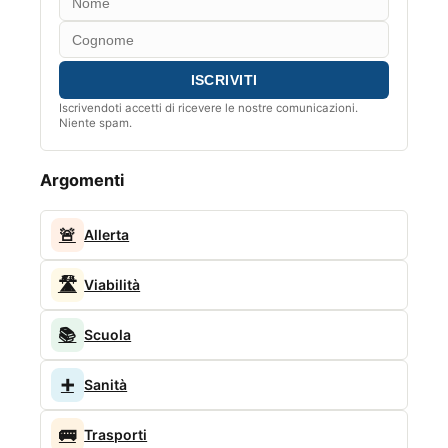
Iscrivendoti accetti di ricevere le nostre comunicazioni.
Niente spam.
Argomenti
🚨
Allerta
🛣️
Viabilità
📚
Scuola
➕
Sanità
🚌
Trasporti