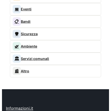
📅
Eventi
📋
Bandi
🛡️
Sicurezza
🌿
Ambiente
🏛️
Servizi comunali
📰
Altro
Informazioni.it