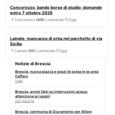
BANDI
Concorezzo, bando borse di studio: domande
entro 7 ottobre 2026
📍 Concorezzo
(MB)
·
Lombardia
·
Oggi
🕒
AMBIENTE
Lainate, mancanza di erba nel parchetto di via
Sicilia
📍 Lainate
(MI)
·
Lombardia
·
Oggi
🕒
Notizie di Brescia
Brescia, nuova piazza e spazi di sosta in ex area
Caffaro
Ieri
🕒
Brescia, avvisi falsi su interruzioni acqua:
attenzione ai raggiri
2 giorni fa
🕒
Brescia, cerimonia di Giuramento per Allievi