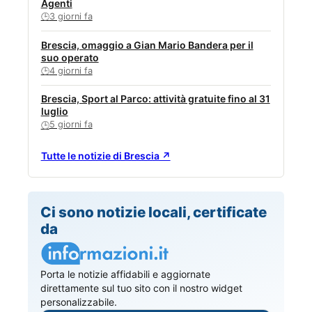
Agenti
3 giorni fa
🕒
Brescia, omaggio a Gian Mario Bandera per il
suo operato
4 giorni fa
🕒
Brescia, Sport al Parco: attività gratuite fino al 31
luglio
5 giorni fa
🕒
Tutte le notizie di Brescia ↗
Ci sono notizie locali, certificate
da
Porta le notizie affidabili e aggiornate
direttamente sul tuo sito con il nostro widget
personalizzabile.