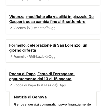
VIABILITÀ
Vicenza, modifiche alla viabilità in piazzale De
Gasperi: cosa cambia fino al 5 settembre
📍 Vicenza
(VI)
·
Veneto
·
Oggi
🕒
EVENTI
Formello, celebrazione di San Lorenzo: un
giorno di festa
📍 Formello
(RM)
·
Lazio
·
Oggi
🕒
EVENTI
Rocca di Papa, Festa di Ferragosto:
appuntamento dal 13 al 15 agosto
📍 Rocca di Papa
(RM)
·
Lazio
·
Oggi
🕒
Notizie di Genova
Genova, servizi comunali: nuovo finanziamento