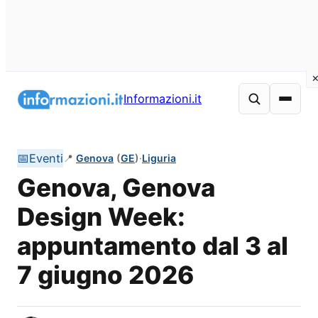
Vai
al
Informazioni.it
contenuto
📅
Eventi
📍
Genova
(
GE
)
·
Liguria
Genova, Genova
Design Week:
appuntamento dal 3 al
7 giugno 2026