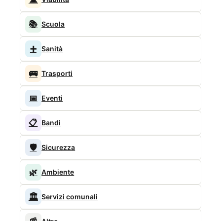
📚
Scuola
➕
Sanità
🚌
Trasporti
📅
Eventi
📋
Bandi
🛡️
Sicurezza
🌿
Ambiente
🏛️
Servizi comunali