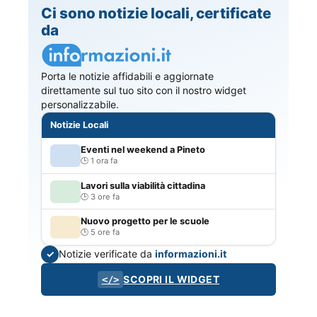
Ci sono notizie locali, certificate
da
Porta le notizie affidabili e aggiornate
direttamente sul tuo sito con il nostro widget
personalizzabile.
Notizie Locali
Eventi nel weekend a Pineto
1 ora fa
Lavori sulla viabilità cittadina
3 ore fa
Nuovo progetto per le scuole
5 ore fa
Notizie verificate da
informazioni.it
✓
SCOPRI IL WIDGET
</>