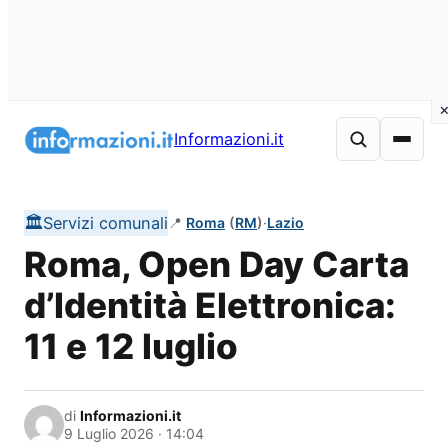
Vai
al
Informazioni.it
contenuto
🏛️
Servizi comunali
📍
Roma
(
RM
)
·
Lazio
Roma, Open Day Carta
d’Identità Elettronica:
11 e 12 luglio
di
Informazioni.it
9 Luglio 2026 · 14:04