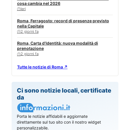
cosa cambia nel 2026
Ieri
🕒
Roma, Ferragosto: record di presenze previsto
nella Capitale
2 giorni fa
🕒
Roma, Carta d’Identità: nuova modalità di
prenotazione
2 giorni fa
🕒
Tutte le notizie di Roma ↗
Ci sono notizie locali, certificate
da
Porta le notizie affidabili e aggiornate
direttamente sul tuo sito con il nostro widget
personalizzabile.