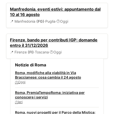
EVENTI
Manfredonia, eventi estivi: appuntamento dal
10 al 16 agosto
📍 Manfredonia
(FG)
·
Puglia
·
Oggi
🕒
BANDI
Firenze, bando per contributi IGP: domande
entro il 31/12/2026
📍 Firenze
(FI)
·
Toscana
·
Oggi
🕒
Notizie di Roma
Roma, modifiche alla viabilità in Via
Braccianese: cosa cambia il 24 agosto
Oggi
🕒
Roma, PremiaTempoRoma: iniziativa per
conoscere i servizi
Ieri
🕒
Roma, nuovi progetti per il Parco della Mistica: