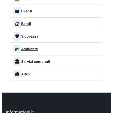
📅
Eventi
📋
Bandi
🛡️
Sicurezza
🌿
Ambiente
🏛️
Servizi comunali
📰
Altro
Informazioni.it