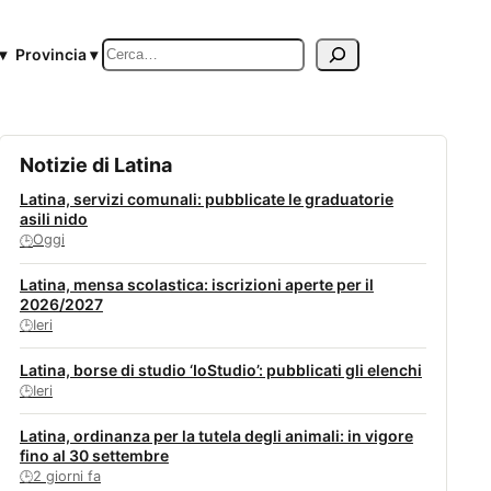
Cerca
▾
Provincia ▾
Notizie di Latina
Latina, servizi comunali: pubblicate le graduatorie
asili nido
Oggi
🕒
Latina, mensa scolastica: iscrizioni aperte per il
2026/2027
Ieri
🕒
Latina, borse di studio ‘IoStudio’: pubblicati gli elenchi
Ieri
🕒
Latina, ordinanza per la tutela degli animali: in vigore
fino al 30 settembre
2 giorni fa
🕒