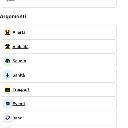
Argomenti
🚨
Allerta
🛣️
Viabilità
📚
Scuola
➕
Sanità
🚌
Trasporti
📅
Eventi
📋
Bandi