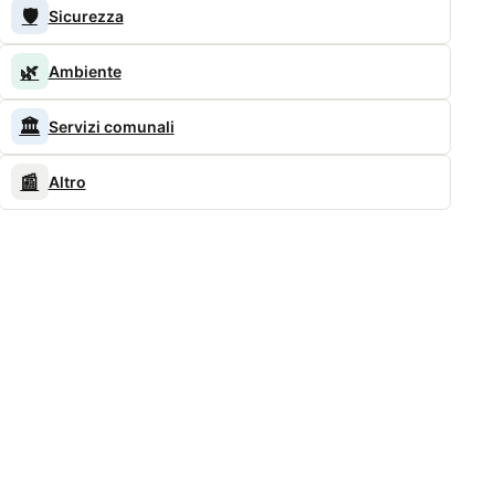
🛡️
Sicurezza
🌿
Ambiente
🏛️
Servizi comunali
📰
Altro