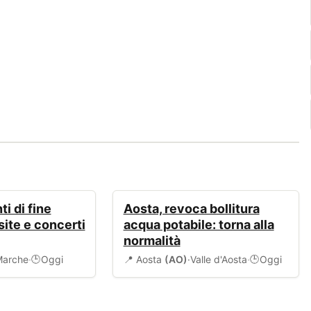
SANITÀ
i di fine
Aosta, revoca bollitura
site e concerti
acqua potabile: torna alla
normalità
arche
·
Oggi
📍 Aosta
(AO)
·
Valle d'Aosta
·
Oggi
🕒
🕒