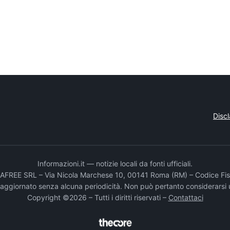
Disc
Informazioni.it — notizie locali da fonti ufficiali.
DADAFREE SRL – Via Nicola Marchese 10, 00141 Roma (RM) – Codice Fis
e aggiornato senza alcuna periodicità. Non può pertanto considerarsi 
Copyright ©2026 – Tutti i diritti riservati –
Contattaci