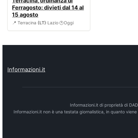
Terracina, ordinanza di
Ferragosto: divieti dal 14 al
15 agosto
📍 Terracina
(LT)
·
Lazio
·
Oggi
🕒
Informazioni.it
Informazioni.it di proprietà di 
Informazioni.it non è una testata giornalistica, in quanto vien