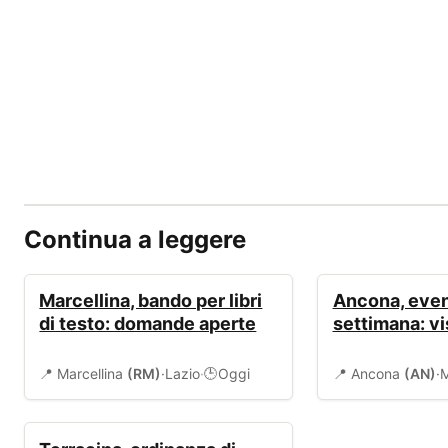
Continua a leggere
BANDI
EVENTI
Marcellina, bando per libri
Ancona, event
di testo: domande aperte
settimana: vi
📍 Marcellina
(RM)
·
Lazio
·
Oggi
📍 Ancona
(AN)
·
M
🕒
SICUREZZA