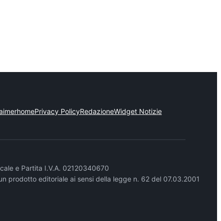
laimer
home
Privacy Policy
Redazione
Widget Notizie
cale e Partita I.V.A. 02120340670
un prodotto editoriale ai sensi della legge n. 62 del 07.03.2001