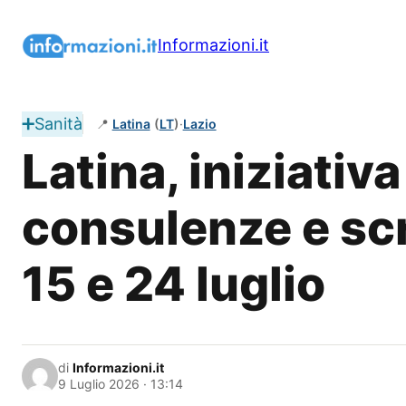
Vai
al
Informazioni.it
contenuto
➕
Sanità
📍
Latina
(
LT
)
·
Lazio
Latina, iniziativa
consulenze e scr
15 e 24 luglio
di
Informazioni.it
9 Luglio 2026 · 13:14