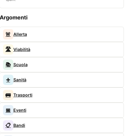
Argomenti
🚨
Allerta
🛣️
Viabilità
📚
Scuola
➕
Sanità
🚌
Trasporti
📅
Eventi
📋
Bandi