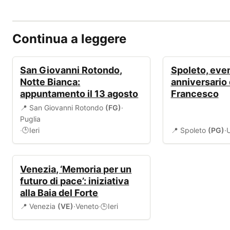
Continua a leggere
EVENTI
EVENTI
San Giovanni Rotondo,
Spoleto, even
Notte Bianca:
anniversario 
appuntamento il 13 agosto
Francesco
📍 San Giovanni Rotondo
(FG)
·
Puglia
·
Ieri
📍 Spoleto
(PG)
·
🕒
EVENTI
Venezia, ‘Memoria per un
futuro di pace’: iniziativa
alla Baia del Forte
📍 Venezia
(VE)
·
Veneto
·
Ieri
🕒