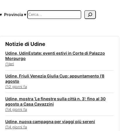
Cerca
▾
Provincia ▾
Notizie di Udine
Udine, UdinEstate: eventi estivi in Corte di Palazzo
Morpurgo
Ieri
🕒
Udine, Friuli Venezia Giulia Cup: appuntamento l’8
agosto
2 giorni fa
🕒
Udine, mostra ‘Le finestre sulla città n. 3’: fino al 30
agosto a Casa Cavazzini
4 giorni fa
🕒
Udine, nuova campagna per viaggi più sereni
4 giorni fa
🕒