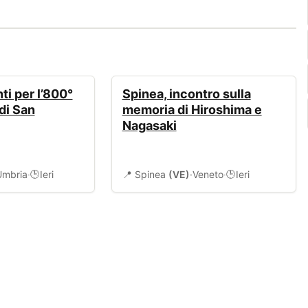
EVENTI
ti per l’800°
Spinea, incontro sulla
di San
memoria di Hiroshima e
Nagasaki
Umbria
·
Ieri
📍 Spinea
(VE)
·
Veneto
·
Ieri
🕒
🕒