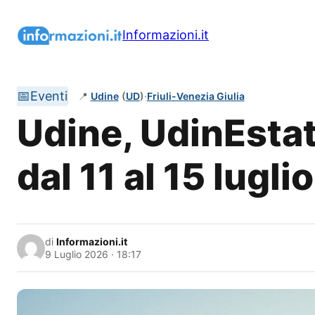
Vai
al
Informazioni.it
contenuto
📅
Eventi
📍
Udine
(
UD
)
·
Friuli-Venezia Giulia
Udine, UdinEsta
dal 11 al 15 lugl
di
Informazioni.it
9 Luglio 2026 · 18:17