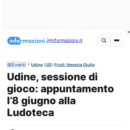
Vai
al
Informazioni.it
contenuto
📅
Eventi
📍
Udine
(
UD
)
·
Friuli-Venezia Giulia
Udine, sessione di
gioco: appuntamento
l’8 giugno alla
Ludoteca