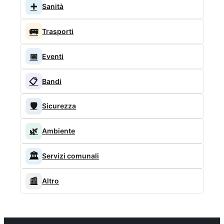
➕
Sanità
🚌
Trasporti
📅
Eventi
📋
Bandi
🛡️
Sicurezza
🌿
Ambiente
🏛️
Servizi comunali
📰
Altro