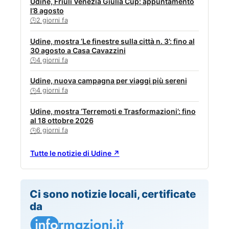
Udine, Friuli Venezia Giulia Cup: appuntamento
l’8 agosto
2 giorni fa
🕒
Udine, mostra ‘Le finestre sulla città n. 3’: fino al
30 agosto a Casa Cavazzini
4 giorni fa
🕒
Udine, nuova campagna per viaggi più sereni
4 giorni fa
🕒
Udine, mostra ‘Terremoti e Trasformazioni’: fino
al 18 ottobre 2026
6 giorni fa
🕒
Tutte le notizie di Udine ↗
Ci sono notizie locali, certificate
da