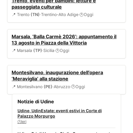
Trento, eventi per bambini: letture e
passeggiata culturale
📍 Trento
(TN)
·
Trentino-Alto Adige
·
Oggi
🕒
EVENTI
Marsala, ‘Balla Carmè 2026’: appuntamento il
13 agosto in Piazza della Vittoria
📍 Marsala
(TP)
·
Sicilia
·
Oggi
🕒
EVENTI
Montesilvano, inaugurazione dell’opera
‘Meraviglia’ alla stazione
📍 Montesilvano
(PE)
·
Abruzzo
·
Oggi
🕒
Notizie di Udine
Udine, UdinEstate: eventi estivi in Corte di
Palazzo Morpurgo
Ieri
🕒