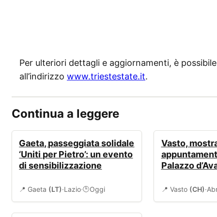
Per ulteriori dettagli e aggiornamenti, è possibile v
all’indirizzo
www.triestestate.it
.
Continua a leggere
EVENTI
EVENTI
Gaeta, passeggiata solidale
Vasto, mostra
‘Uniti per Pietro’: un evento
appuntament
di sensibilizzazione
Palazzo d’Av
📍 Gaeta
(LT)
·
Lazio
·
Oggi
📍 Vasto
(CH)
·
Ab
🕒