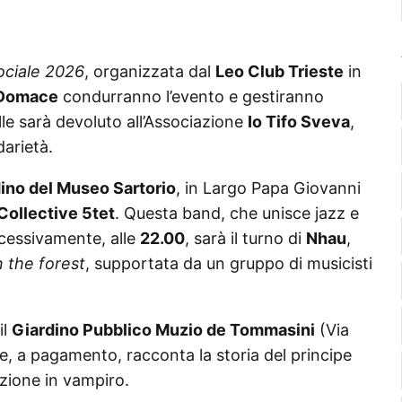
ciale 2026
, organizzata dal
Leo Club Trieste
in
Domace
condurranno l’evento e gestiranno
lle sarà devoluto all’Associazione
Io Tifo Sveva
,
arietà.
ino del Museo Sartorio
, in Largo Papa Giovanni
 Collective 5tet
. Questa band, che unisce jazz e
ccessivamente, alle
22.00
, sarà il turno di
Nhau
,
n the forest
, supportata da un gruppo di musicisti
il
Giardino Pubblico Muzio de Tommasini
(Via
ne, a pagamento, racconta la storia del principe
zione in vampiro.