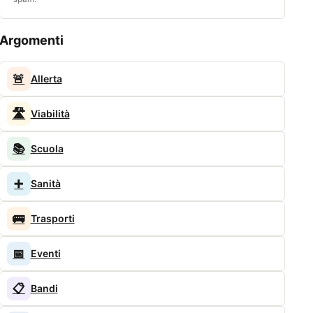
Argomenti
🚨
Allerta
🛣️
Viabilità
📚
Scuola
➕
Sanità
🚌
Trasporti
📅
Eventi
📋
Bandi