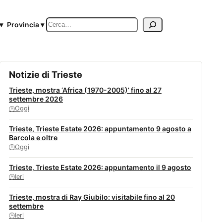
Cerca
▾
Provincia ▾
Notizie di Trieste
Trieste, mostra ‘Africa (1970-2005)’ fino al 27
settembre 2026
Oggi
🕒
Trieste, Trieste Estate 2026: appuntamento 9 agosto a
Barcola e oltre
Oggi
🕒
Trieste, Trieste Estate 2026: appuntamento il 9 agosto
Ieri
🕒
Trieste, mostra di Ray Giubilo: visitabile fino al 20
settembre
Ieri
🕒