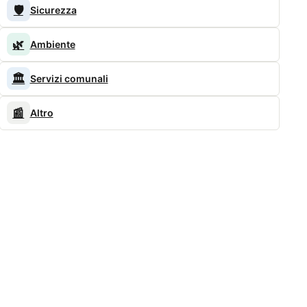
🛡️
Sicurezza
🌿
Ambiente
🏛️
Servizi comunali
📰
Altro