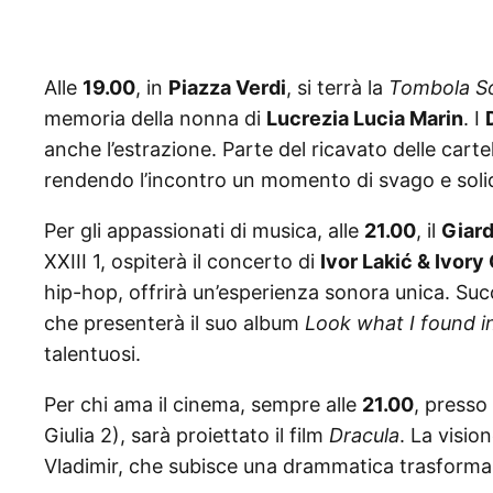
Alle
19.00
, in
Piazza Verdi
, si terrà la
Tombola So
memoria della nonna di
Lucrezia Lucia Marin
. I
anche l’estrazione. Parte del ricavato delle carte
rendendo l’incontro un momento di svago e solid
Per gli appassionati di musica, alle
21.00
, il
Giard
XXIII 1, ospiterà il concerto di
Ivor Lakić & Ivory
hip-hop, offrirà un’esperienza sonora unica. Su
che presenterà il suo album
Look what I found i
talentuosi.
Per chi ama il cinema, sempre alle
21.00
, presso 
Giulia 2), sarà proiettato il film
Dracula
. La visio
Vladimir, che subisce una drammatica trasforma