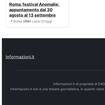
EVENTI
Roma, festival Anomalie:
appuntamento dal 30
agosto al 13 settembre
📍 Roma
(RM)
·
Lazio
·
Oggi
🕒
Informazioni.it
Informazioni.it di proprietà di 
Informazioni.it non è una testata giornalistica, in quanto vien