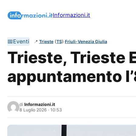
Vai
al
Informazioni.it
contenuto
📅
Eventi
📍
Trieste
(
TS
)
·
Friuli-Venezia Giulia
Trieste, Trieste
appuntamento l’8
di
Informazioni.it
8 Luglio 2026 · 10:53