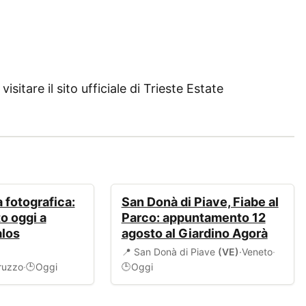
isitare il sito ufficiale di Trieste Estate
EVENTI
 fotografica:
San Donà di Piave, Fiabe al
o oggi a
Parco: appuntamento 12
alos
agosto al Giardino Agorà
📍 San Donà di Piave
(VE)
·
Veneto
·
ruzzo
·
Oggi
Oggi
🕒
🕒