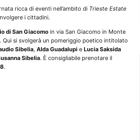
rnata ricca di eventi nell’ambito di
Trieste Estate
volgere i cittadini.
io di San Giacomo
in via San Giacomo in Monte
. Qui si svolgerà un pomeriggio poetico intitolato
audio Sibelia
,
Alda Guadalupi
e
Lucia Saksida
usanna Sibelia
. È consigliabile prenotare il
38
.