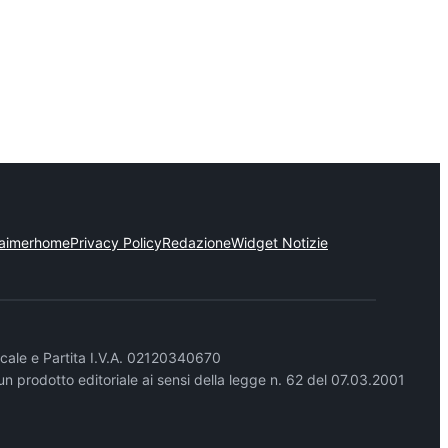
laimer
home
Privacy Policy
Redazione
Widget Notizie
cale e Partita I.V.A. 02120340670
un prodotto editoriale ai sensi della legge n. 62 del 07.03.2001