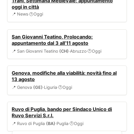
Trani, Settimana Medievale: appuntamento
oggi in città
📍 News
·
Oggi
🕒
EVENTI
San Giovanni Teatino, Prolocando:
appuntamento dal 3 all’11 agosto
📍 San Giovanni Teatino
(CH)
·
Abruzzo
·
Oggi
🕒
VIABILITÀ
Genova, modifiche alla viabilità: novità fino al
13 agosto
📍 Genova
(GE)
·
Liguria
·
Oggi
🕒
BANDI
Ruvo di Puglia, bando per Sindaco Unico di
Ruvo Servizi S.r.l.
📍 Ruvo di Puglia
(BA)
·
Puglia
·
Oggi
🕒