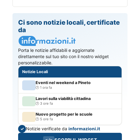
Ci sono notizie locali, certificate
da
Porta le notizie affidabili e aggiornate
direttamente sul tuo sito con il nostro widget
personalizzabile.
Notizie Locali
Eventi nel weekend a Pineto
1 ora fa
Lavori sulla viabilità cittadina
3 ore fa
Nuovo progetto per le scuole
5 ore fa
Notizie verificate da
informazioni.it
✓
SCOPRI IL WIDGET
</>