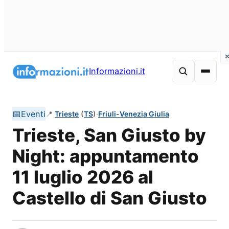
Vai
al
Informazioni.it
contenuto
📅
Eventi
📍
Trieste
(
TS
)
·
Friuli-Venezia Giulia
Trieste, San Giusto by
Night: appuntamento
11 luglio 2026 al
Castello di San Giusto