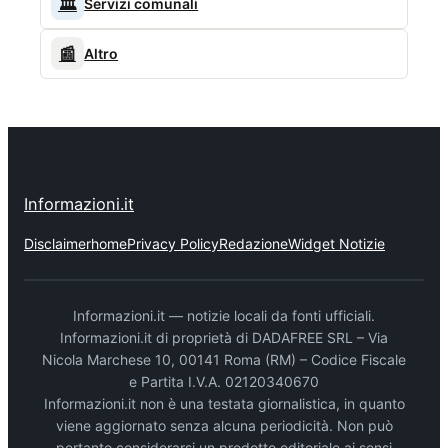
🏛️
Servizi comunali
📰
Altro
Informazioni.it
Disclaimer
home
Privacy Policy
Redazione
Widget Notizie
Informazioni.it — notizie locali da fonti ufficiali.
Informazioni.it di proprietà di DADAFREE SRL – Via
Nicola Marchese 10, 00141 Roma (RM) – Codice Fiscale
e Partita I.V.A. 02120340670
Informazioni.it non è una testata giornalistica, in quanto
viene aggiornato senza alcuna periodicità. Non può
pertanto considerarsi un prodotto editoriale ai sensi