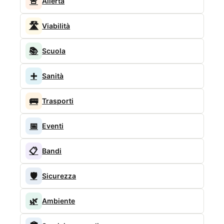
🚨
Allerta
🛣️
Viabilità
📚
Scuola
➕
Sanità
🚌
Trasporti
📅
Eventi
📋
Bandi
🛡️
Sicurezza
🌿
Ambiente