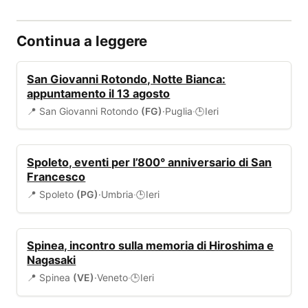
Continua a leggere
EVENTI
San Giovanni Rotondo, Notte Bianca:
appuntamento il 13 agosto
📍 San Giovanni Rotondo
(FG)
·
Puglia
·
Ieri
🕒
EVENTI
Spoleto, eventi per l’800° anniversario di San
Francesco
📍 Spoleto
(PG)
·
Umbria
·
Ieri
🕒
EVENTI
Spinea, incontro sulla memoria di Hiroshima e
Nagasaki
📍 Spinea
(VE)
·
Veneto
·
Ieri
🕒