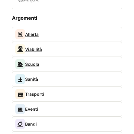
Niente spam.
Argomenti
🚨
Allerta
🛣️
Viabilità
📚
Scuola
➕
Sanità
🚌
Trasporti
📅
Eventi
📋
Bandi