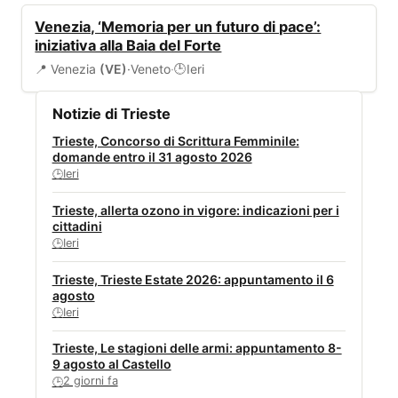
EVENTI
Venezia, ‘Memoria per un futuro di pace’:
iniziativa alla Baia del Forte
📍 Venezia
(VE)
·
Veneto
·
Ieri
🕒
Notizie di Trieste
Trieste, Concorso di Scrittura Femminile:
domande entro il 31 agosto 2026
Ieri
🕒
Trieste, allerta ozono in vigore: indicazioni per i
cittadini
Ieri
🕒
Trieste, Trieste Estate 2026: appuntamento il 6
agosto
Ieri
🕒
Trieste, Le stagioni delle armi: appuntamento 8-
9 agosto al Castello
2 giorni fa
🕒