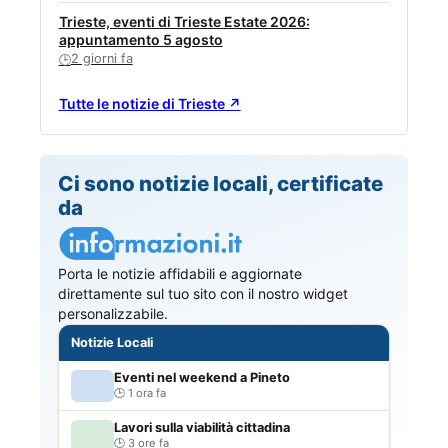
Trieste, eventi di Trieste Estate 2026:
appuntamento 5 agosto
2 giorni fa
🕒
Tutte le notizie di Trieste ↗
Ci sono notizie locali, certificate
da
Porta le notizie affidabili e aggiornate
direttamente sul tuo sito con il nostro widget
personalizzabile.
Notizie Locali
Eventi nel weekend a Pineto
1 ora fa
Lavori sulla viabilità cittadina
3 ore fa