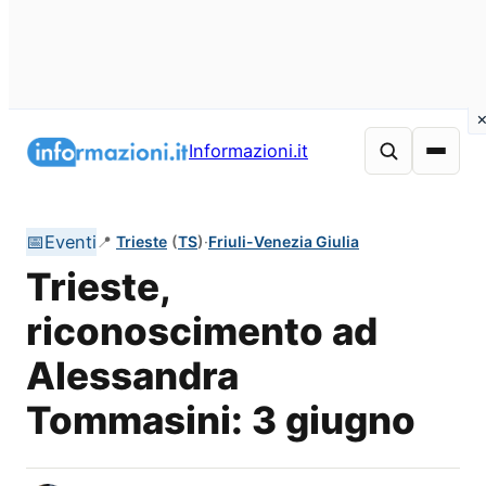
Vai
al
Informazioni.it
contenuto
📅
Eventi
📍
Trieste
(
TS
)
·
Friuli-Venezia Giulia
Trieste,
riconoscimento ad
Alessandra
Tommasini: 3 giugno