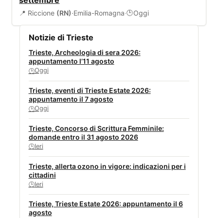
settembre
📍 Riccione
(RN)
·
Emilia-Romagna
·
Oggi
🕒
Notizie di Trieste
Trieste, Archeologia di sera 2026:
appuntamento l’11 agosto
Oggi
🕒
Trieste, eventi di Trieste Estate 2026:
appuntamento il 7 agosto
Oggi
🕒
Trieste, Concorso di Scrittura Femminile:
domande entro il 31 agosto 2026
Ieri
🕒
Trieste, allerta ozono in vigore: indicazioni per i
cittadini
Ieri
🕒
Trieste, Trieste Estate 2026: appuntamento il 6
agosto