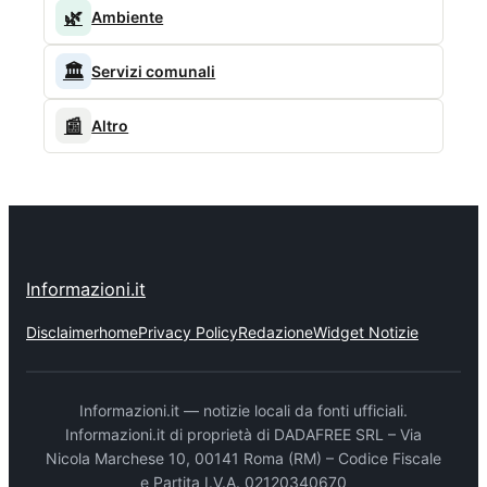
🌿
Ambiente
🏛️
Servizi comunali
📰
Altro
Informazioni.it
Disclaimer
home
Privacy Policy
Redazione
Widget Notizie
Informazioni.it — notizie locali da fonti ufficiali.
Informazioni.it di proprietà di DADAFREE SRL – Via
Nicola Marchese 10, 00141 Roma (RM) – Codice Fiscale
e Partita I.V.A. 02120340670