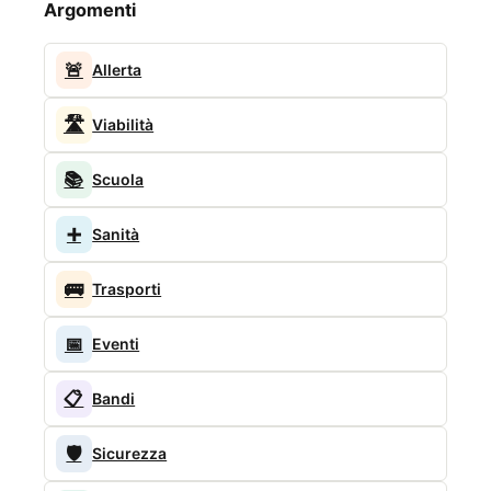
Argomenti
🚨
Allerta
🛣️
Viabilità
📚
Scuola
➕
Sanità
🚌
Trasporti
📅
Eventi
📋
Bandi
🛡️
Sicurezza