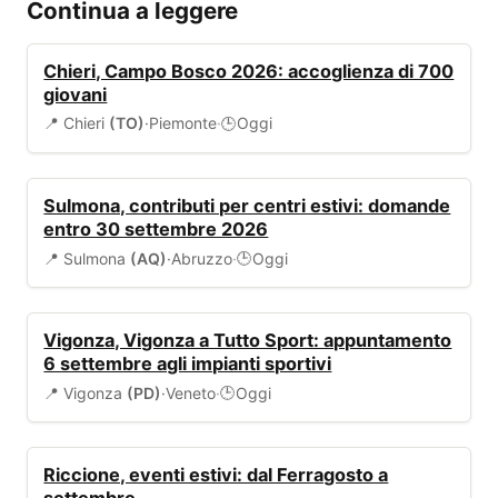
Continua a leggere
EVENTI
Chieri, Campo Bosco 2026: accoglienza di 700
giovani
📍 Chieri
(TO)
·
Piemonte
·
Oggi
🕒
BANDI
Sulmona, contributi per centri estivi: domande
entro 30 settembre 2026
📍 Sulmona
(AQ)
·
Abruzzo
·
Oggi
🕒
EVENTI
Vigonza, Vigonza a Tutto Sport: appuntamento
6 settembre agli impianti sportivi
📍 Vigonza
(PD)
·
Veneto
·
Oggi
🕒
EVENTI
Riccione, eventi estivi: dal Ferragosto a