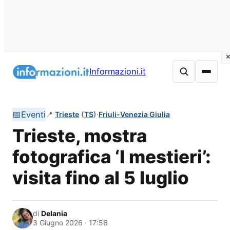
Vai
al
Informazioni.it
contenuto
📅
Eventi
📍
Trieste
(
TS
)
·
Friuli-Venezia Giulia
Trieste, mostra
fotografica ‘I mestieri’:
visita fino al 5 luglio
di
Delania
3 Giugno 2026 · 17:56